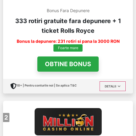
Bonus Fara Depunere
333 rotiri gratuite fara depunere + 1
ticket Rolls Royce
Bonus la depunere: 231 rotiri si pana la 3000 RON
Foarte mare
OBTINE BONUS
18+ | Pentru conturile noi | Se aplica T&C
DETALII
2