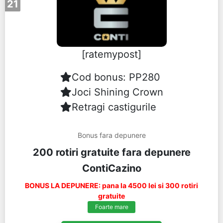
21
[ratemypost]
Cod bonus: PP280
Joci Shining Crown
Retragi castigurile
Bonus fara depunere
200 rotiri gratuite fara depunere
ContiCazino
BONUS LA DEPUNERE: pana la 4500 lei si 300 rotiri
gratuite
Foarte mare