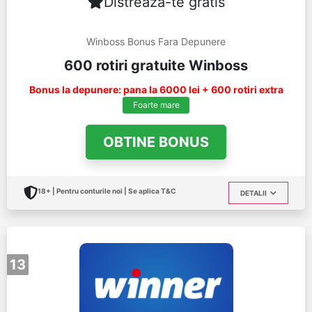
Distreaza-te gratis
Winboss Bonus Fara Depunere
600 rotiri gratuite Winboss
Bonus la depunere: pana la 6000 lei + 600 rotiri extra
Foarte mare
OBTINE BONUS
18+ | Pentru conturile noi | Se aplica T&C
DETALII
13