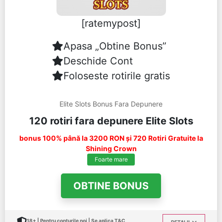
[ratemypost]
Apasa „Obtine Bonus”
Deschide Cont
Foloseste rotirile gratis
Elite Slots Bonus Fara Depunere
120 rotiri fara depunere Elite Slots
bonus 100% până la 3200 RON și 720 Rotiri Gratuite la
Shining Crown
Foarte mare
OBTINE BONUS
18+ | Pentru conturile noi | Se aplica T&C
DETALII