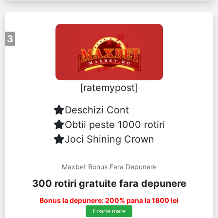
3
[ratemypost]
Deschizi Cont
Obtii peste 1000 rotiri
Joci Shining Crown
Maxbet Bonus Fara Depunere
300 rotiri gratuite fara depunere
Bonus la depunere: 200% pana la 1800 lei
Foarte mare