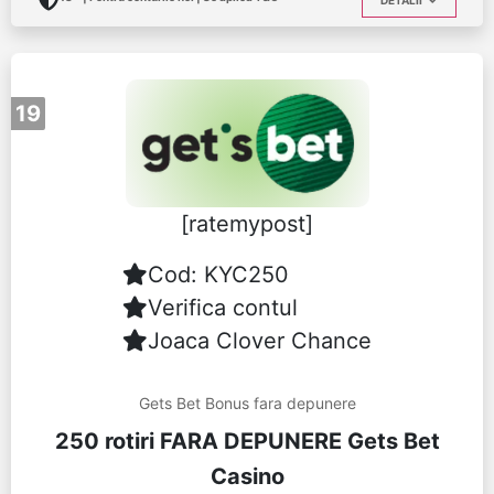
19
[ratemypost]
Cod: KYC250
Verifica contul
Joaca Clover Chance
Gets Bet Bonus fara depunere
250 rotiri FARA DEPUNERE Gets Bet
Casino