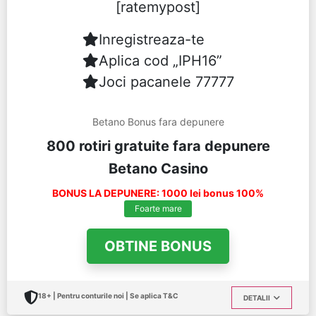
[ratemypost]
Inregistreaza-te
Aplica cod „IPH16”
Joci pacanele 77777
Betano Bonus fara depunere
800 rotiri gratuite fara depunere
Betano Casino
BONUS LA DEPUNERE: 1000 lei bonus 100%
Foarte mare
OBTINE BONUS
18+ | Pentru conturile noi | Se aplica T&C
DETALII