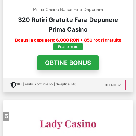
Prima Casino Bonus Fara Depunere
320 Rotiri Gratuite Fara Depunere
Prima Casino
Bonus la depunere: 6.000 RON + 850 rotiri gratuite
Foarte mare
OBTINE BONUS
18+ | Pentru conturile noi | Se aplica T&C
DETALII
5