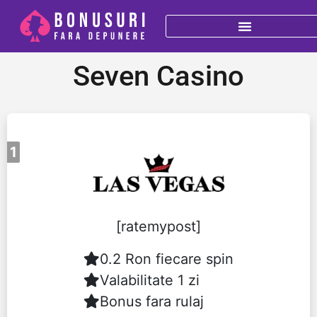
Seven Casino
1
[ratemypost]
0.2 Ron fiecare spin
Valabilitate 1 zi
Bonus fara rulaj