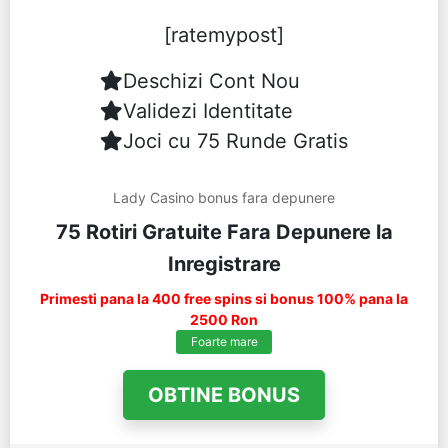
[ratemypost]
Deschizi Cont Nou
Validezi Identitate
Joci cu 75 Runde Gratis
Lady Casino bonus fara depunere
75 Rotiri Gratuite Fara Depunere la
Inregistrare
Primesti pana la 400 free spins si bonus 100% pana la
2500 Ron
Foarte mare
OBTINE BONUS