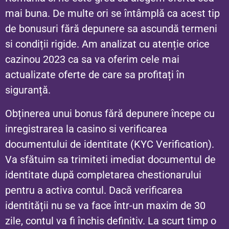
mai buna. De multe ori se întâmplă ca acest tip
de bonusuri fără depunere sa ascundă termeni
si condiții rigide. Am analizat cu atenție orice
cazinou 2023 ca sa va oferim cele mai
actualizate oferte de care sa profitați în
siguranță.
Obținerea unui bonus fără depunere începe cu
inregistrarea la casino si verificarea
documentului de identitate (KYC Verification).
Va sfătuim sa trimiteti imediat documentul de
identitate după completarea chestionarului
pentru a activa contul. Dacă verificarea
identității nu se va face într-un maxim de 30
zile, contul va fi închis definitiv. La scurt timp o