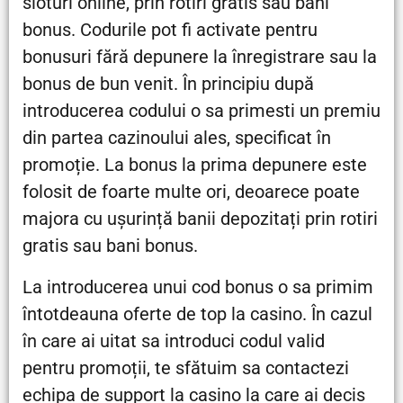
sloturi online, prin rotiri gratis sau bani
bonus. Codurile pot fi activate pentru
bonusuri fără depunere la înregistrare sau la
bonus de bun venit. În principiu după
introducerea codului o sa primesti un premiu
din partea cazinoului ales, specificat în
promoție. La bonus la prima depunere este
folosit de foarte multe ori, deoarece poate
majora cu ușurință banii depozitați prin rotiri
gratis sau bani bonus.
La introducerea unui cod bonus o sa primim
întotdeauna oferte de top la casino. În cazul
în care ai uitat sa introduci codul valid
pentru promoții, te sfătuim sa contactezi
echipa de support la casino la care ai decis