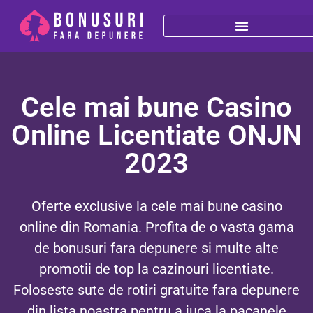
Cele mai bune Casino
Online Licentiate ONJN
2023
Oferte exclusive la cele mai bune casino
online din Romania. Profita de o vasta gama
de bonusuri fara depunere si multe alte
promotii de top la cazinouri licentiate.
Foloseste sute de rotiri gratuite fara depunere
din lista noastra pentru a juca la pacanele