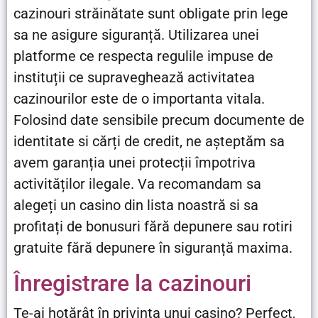
cazinouri străinătate sunt obligate prin lege
sa ne asigure siguranță. Utilizarea unei
platforme ce respecta regulile impuse de
instituții ce supraveghează activitatea
cazinourilor este de o importanta vitala.
Folosind date sensibile precum documente de
identitate si cărți de credit, ne așteptăm sa
avem garanția unei protecții împotriva
activităților ilegale. Va recomandam sa
alegeți un casino din lista noastră si sa
profitați de bonusuri fără depunere sau rotiri
gratuite fără depunere în siguranță maxima.
Înregistrare la cazinouri
Te-ai hotărât în privința unui casino? Perfect,