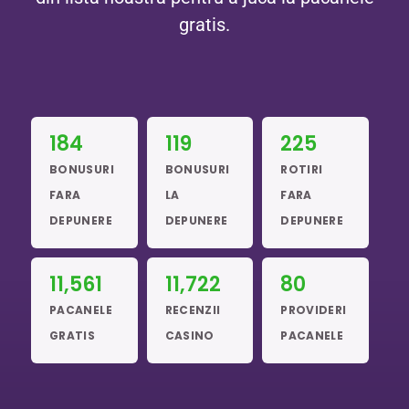
gratis.
184
119
225
BONUSURI
BONUSURI
ROTIRI
FARA
LA
FARA
DEPUNERE
DEPUNERE
DEPUNERE
11,561
11,722
80
PACANELE
RECENZII
PROVIDERI
GRATIS
CASINO
PACANELE