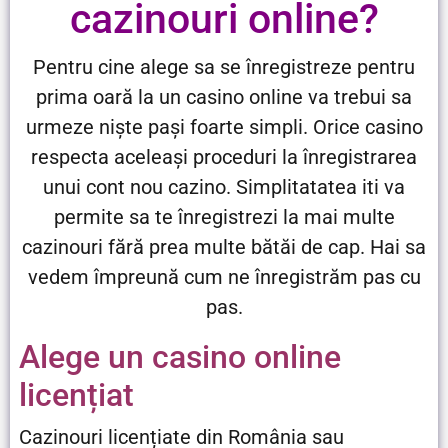
cazinouri online?
Pentru cine alege sa se înregistreze pentru
prima oară la un casino online va trebui sa
urmeze niște pași foarte simpli. Orice casino
respecta aceleași proceduri la înregistrarea
unui cont nou cazino. Simplitatatea iti va
permite sa te înregistrezi la mai multe
cazinouri fără prea multe bătăi de cap. Hai sa
vedem împreună cum ne înregistrăm pas cu
pas.
Alege un casino online
licențiat
Cazinouri licențiate din România sau