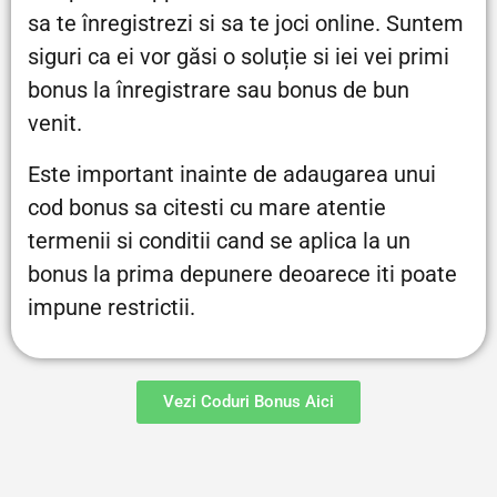
sa te înregistrezi si sa te joci online. Suntem
siguri ca ei vor găsi o soluție si iei vei primi
bonus la înregistrare sau bonus de bun
venit.
Este important inainte de adaugarea unui
cod bonus sa citesti cu mare atentie
termenii si conditii cand se aplica la un
bonus la prima depunere deoarece iti poate
impune restrictii.
Vezi Coduri Bonus Aici