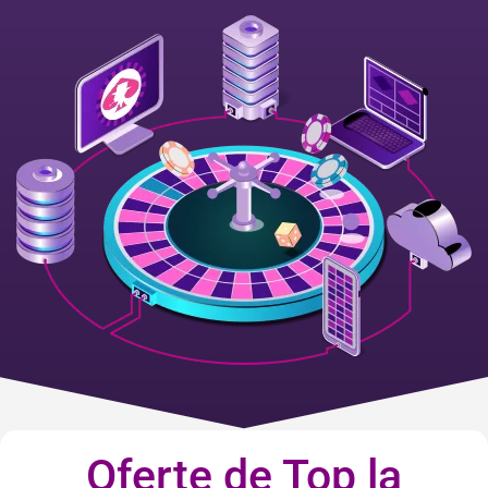
Oferte de Top la