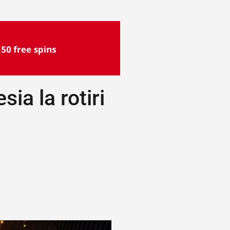
ia la rotiri