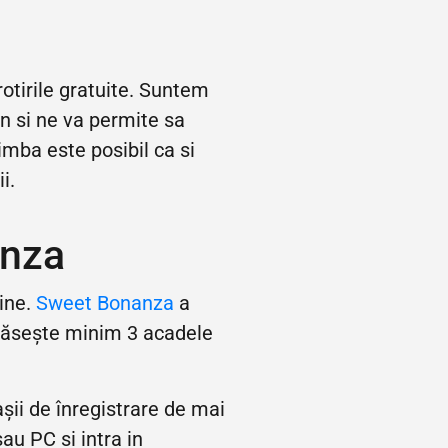
rotirile gratuite. Suntem
Ron si ne va permite sa
mba este posibil ca si
i.
anza
line.
Sweet Bonanza
a
. Găsește minim 3 acadele
așii de înregistrare de mai
au PC si intra in