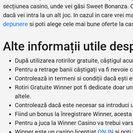
secțiunea casino, unde vei găsi Sweet Bonanza. Cel
dacă vei intra la un alt joc. In cazul in care vrei
depunere
si poti alege cele mai bune oferte la ca
Alte informații utile des
După utilizarea rotirilor gratuite, câștigul ac
Pentru a retrage banii câștigați va fi nevoie 
Controlează in termeni si condiții dacă ești 
Rotiri Gratuite Winner pot fi dedicate doar 
altele.
Controlează dacă este necesar sa introduci un
Fiind un bonus la înregistrare Winner, acesta 
Pentru a juca la Winner Casino va trebui vars
Winner este un casino licentiat
ONJN
si poti