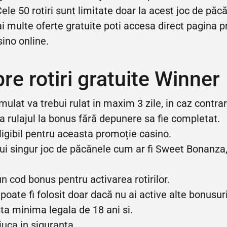
e 50 rotiri sunt limitate doar la acest joc de păcăn
 mai multe oferte gratuite poti accesa direct pagina 
sino online.
pre rotiri gratuite Winner
umulat va trebui rulat in maxim 3 zile, in caz contra
ca rulajul la bonus fără depunere sa fie completat.
eligibil pentru aceasta promoție casino.
unui singur joc de păcănele cum ar fi Sweet Bonanza
 cod bonus pentru activarea rotirilor.
poate fi folosit doar dacă nu ai active alte bonusuri
ta minima legala de 18 ani si.
 juca in siguranta.