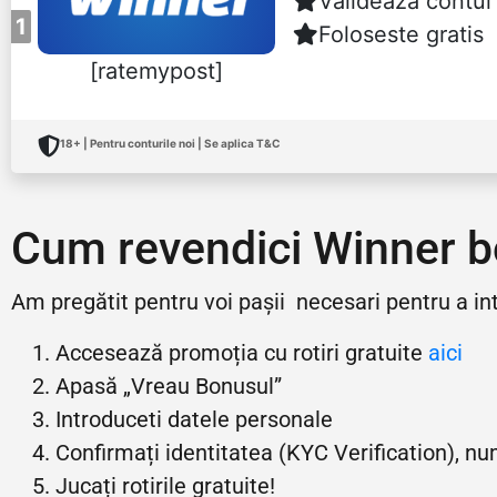
Valideaza contul
1
Foloseste gratis
[ratemypost]
18+ | Pentru conturile noi | Se aplica T&C
Cum revendici Winner b
Am pregătit pentru voi pașii
necesari pentru a in
Accesează promoția cu rotiri gratuite
aici
Apasă „Vreau Bonusul”
Introduceti datele personale
Confirmați identitatea (KYC Verification), nu
Jucați rotirile gratuite!