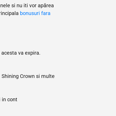
ele si nu iti vor apărea
principala
bonusuri fara
r acesta va expira.
, Shining Crown si multe
 in cont