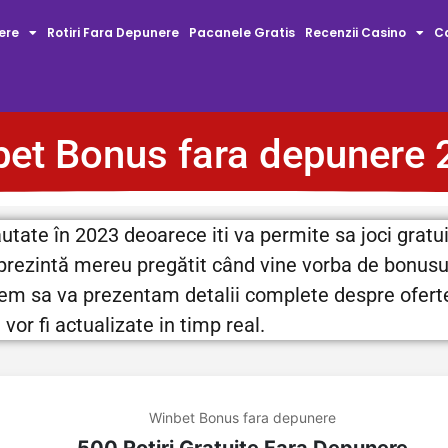
ere
Rotiri Fara Depunere
Pacanele Gratis
Recenzii Casino
Ca
et Bonus fara depunere
ate în 2023 deoarece iti va permite sa joci gratuit 
prezintă mereu pregătit când vine vorba de bonusur
nem sa va prezentam detalii complete despre ofert
 vor fi actualizate in timp real.
Winbet Bonus fara depunere