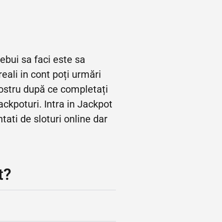
ebui sa faci este sa
eali in cont poți urmări
nostru după ce completați
ackpoturi. Intra in Jackpot
ati de sloturi online dar
t?