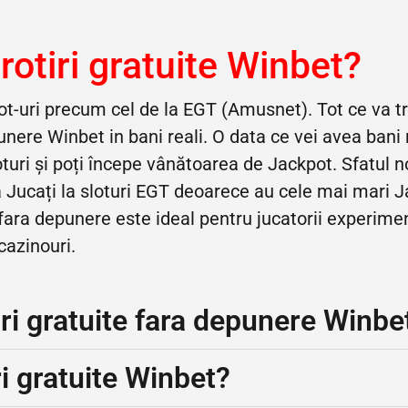
rotiri gratuite Winbet?
kpot-uri precum cel de la EGT (Amusnet). Tot ce va tr
nere Winbet in bani reali. O data ce vei avea bani r
oturi și poți începe vânătoarea de Jackpot. Sfatul 
a Jucați la sloturi EGT deoarece au cele mai mari J
ara depunere este ideal pentru jucatorii experiment
cazinouri.
iri gratuite fara depunere Winbe
ri gratuite Winbet?