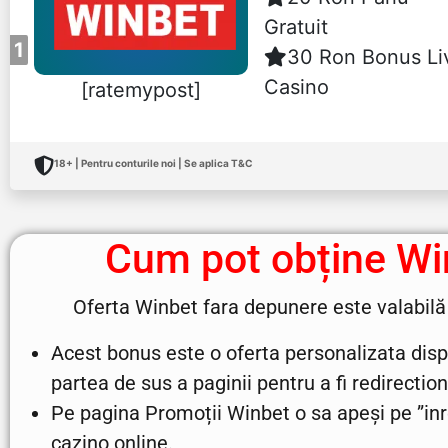
Gratuit
1
30 Ron Bonus Li
Casino
[ratemypost]
18+ | Pentru conturile noi | Se aplica T&C
Cum pot obține Wi
Oferta Winbet fara depunere este valabilă 
Acest bonus este o oferta personalizata dispo
partea de sus a paginii pentru a fi redirectio
Pe pagina Promoții Winbet o sa apeși pe ”inr
cazino online.