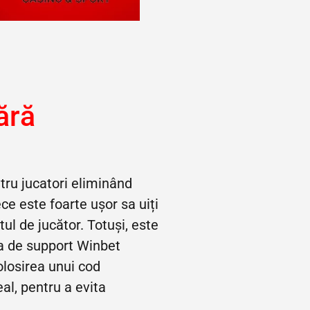
ără
tru jucatori eliminând
ce este foarte ușor sa uiți
ul de jucător. Totuși, este
pa de support Winbet
losirea unui cod
al, pentru a evita