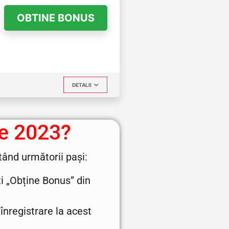
OBTINE BONUS
DETALII
re 2023?
tând următorii pași:
ți „Obține Bonus” din
înregistrare la acest