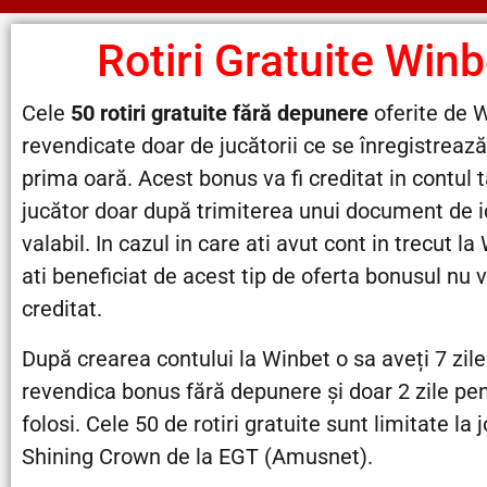
Rotiri Gratuite Winb
Cele
50 rotiri gratuite fără depunere
oferite de W
revendicate doar de jucătorii ce se înregistreaz
prima oară. Acest bonus va fi creditat in contul 
jucător doar după trimiterea unui document de i
valabil. In cazul in care ati avut cont in trecut la
ati beneficiat de acest tip de oferta bonusul nu v
creditat.
După crearea contului la Winbet o sa aveți 7 zile
revendica bonus fără depunere și doar 2 zile pen
folosi. Cele 50 de rotiri gratuite sunt limitate la 
Shining Crown de la EGT (Amusnet).