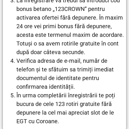
La înregistrare va trebui sa introduci cod
bonus betano „123CROWN” pentru
activarea ofertei fără depunere. În maxim
24 ore vei primi bonus fără depunere,
acesta este termenul maxim de acordare.
Totuși o sa avem rotirile gratuite în cont
după doar câteva secunde.
Verifica adresa de e-mail, număr de
telefon și te sfătuim sa trimiți imediat
documentul de identitate pentru
confirmarea identității.
În urma completării înregistrării te poți
bucura de cele 123 rotiri gratuite fără
depunere la cel mai apreciat slot de le
EGT cu Coroane.