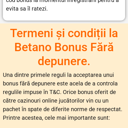
evita sa îl ratezi.
Termeni și condiții la
Betano Bonus Fără
depunere.
Una dintre primele reguli la acceptarea unui
bonus fără depunere este acela de a controla
regulile impuse în T&C. Orice bonus oferit de
către cazinouri online jucătorilor vin cu un
pachet în spate de diferite norme de respectat.
Printre acestea, cele mai importante sunt: