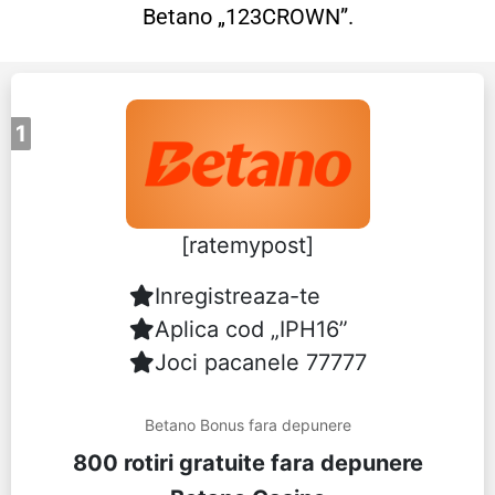
Betano „123CROWN”.
1
[ratemypost]
Inregistreaza-te
Aplica cod „IPH16”
Joci pacanele 77777
Betano Bonus fara depunere
800 rotiri gratuite fara depunere