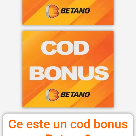
Ce este un cod bonus