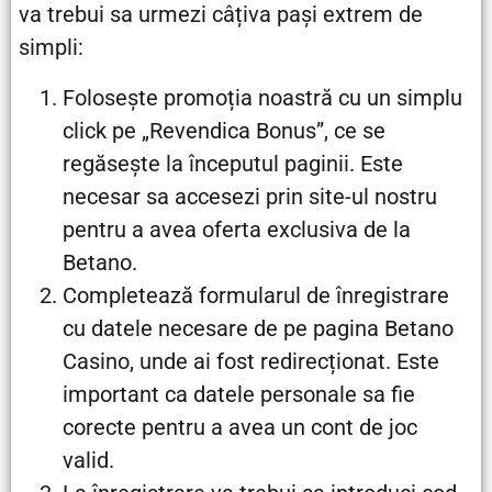
va trebui sa urmezi câțiva pași extrem de
simpli:
Folosește promoția noastră cu un simplu
click pe „Revendica Bonus”, ce se
regăsește la începutul paginii. Este
necesar sa accesezi prin site-ul nostru
pentru a avea oferta exclusiva de la
Betano.
Completează formularul de înregistrare
cu datele necesare de pe pagina Betano
Casino, unde ai fost redirecționat. Este
important ca datele personale sa fie
corecte pentru a avea un cont de joc
valid.