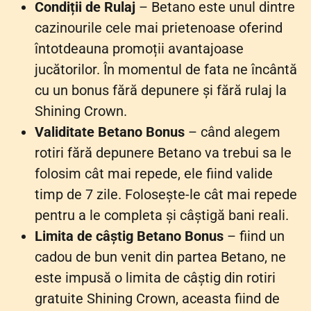
Condiții de Rulaj
– Betano este unul dintre
cazinourile cele mai prietenoase oferind
întotdeauna promoții avantajoase
jucătorilor. În momentul de fata ne încântă
cu un bonus fără depunere și fără rulaj la
Shining Crown.
Validitate Betano Bonus
– când alegem
rotiri fără depunere Betano va trebui sa le
folosim cât mai repede, ele fiind valide
timp de 7 zile. Folosește-le cât mai repede
pentru a le completa și câștigă bani reali.
Limita de câștig Betano Bonus
– fiind un
cadou de bun venit din partea Betano, ne
este impusă o limita de câștig din rotiri
gratuite Shining Crown, aceasta fiind de