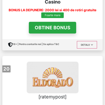
Casino
BONUS LA DEPUNERE: 2000 lei si 400 de rotiri gratuite
Foarte mare
OBTINE BONUS
18+ | Pentru conturile noi | Se aplica T&C
DETALII
20
[ratemypost]