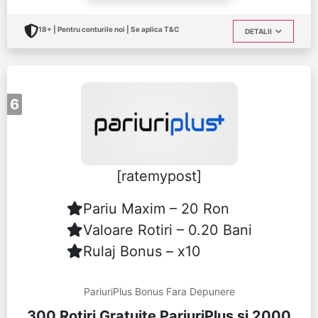
18+ | Pentru conturile noi | Se aplica T&C
DETALII
6
[ratemypost]
Pariu Maxim – 20 Ron
Valoare Rotiri – 0.20 Bani
Rulaj Bonus – x10
PariuriPlus Bonus Fara Depunere
300 Rotiri Gratuite PariuriPlus si 2000