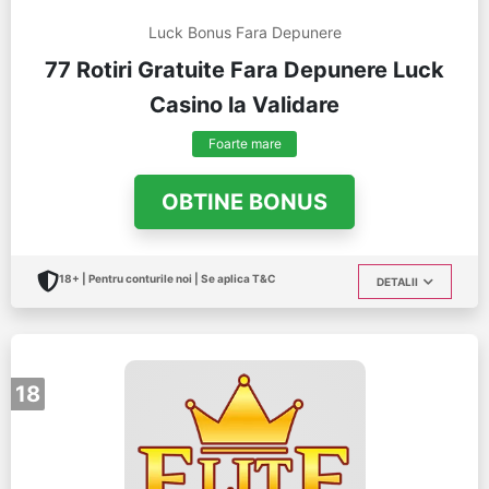
Luck Bonus Fara Depunere
77 Rotiri Gratuite Fara Depunere Luck
Casino la Validare
Foarte mare
OBTINE BONUS
18+ | Pentru conturile noi | Se aplica T&C
DETALII
18