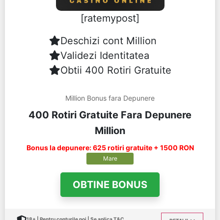
[ratemypost]
Deschizi cont Million
Validezi Identitatea
Obtii 400 Rotiri Gratuite
Million Bonus fara Depunere
400 Rotiri Gratuite Fara Depunere
Million
Bonus la depunere: 625 rotiri gratuite + 1500 RON
Mare
OBTINE BONUS
18+ | Pentru conturile noi | Se aplica T&C