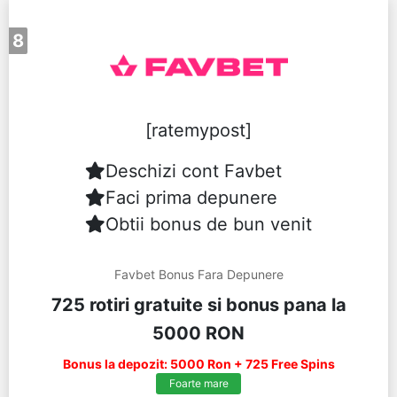
8
[ratemypost]
Deschizi cont Favbet
Faci prima depunere
Obtii bonus de bun venit
Favbet Bonus Fara Depunere
725 rotiri gratuite si bonus pana la
5000 RON
Bonus la depozit: 5000 Ron + 725 Free Spins
Foarte mare