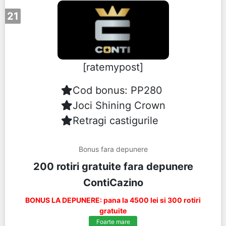
21
[ratemypost]
Cod bonus: PP280
Joci Shining Crown
Retragi castigurile
Bonus fara depunere
200 rotiri gratuite fara depunere
ContiCazino
BONUS LA DEPUNERE: pana la 4500 lei si 300 rotiri
gratuite
Foarte mare