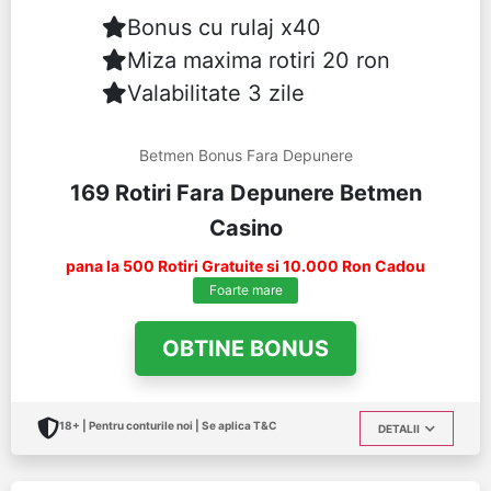
Bonus cu rulaj x40
Miza maxima rotiri 20 ron
Valabilitate 3 zile
Betmen Bonus Fara Depunere
169 Rotiri Fara Depunere Betmen
Casino
pana la 500 Rotiri Gratuite si 10.000 Ron Cadou
Foarte mare
OBTINE BONUS
18+ | Pentru conturile noi | Se aplica T&C
DETALII