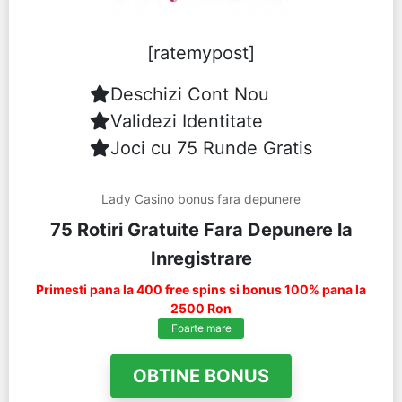
[ratemypost]
Deschizi Cont Nou
Validezi Identitate
Joci cu 75 Runde Gratis
Lady Casino bonus fara depunere
75 Rotiri Gratuite Fara Depunere la
Inregistrare
Primesti pana la 400 free spins si bonus 100% pana la
2500 Ron
Foarte mare
OBTINE BONUS