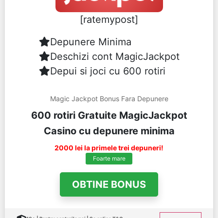
[ratemypost]
Depunere Minima
Deschizi cont MagicJackpot
Depui si joci cu 600 rotiri
Magic Jackpot Bonus Fara Depunere
600 rotiri Gratuite MagicJackpot
Casino cu depunere minima
2000 lei la primele trei depuneri!
Foarte mare
OBTINE BONUS