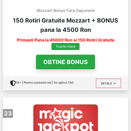
Mozzart Bonus Fara Depunere
150 Rotiri Gratuite Mozzart + BONUS
pana la 4500 Ron
Primesti Pana la 45000 Ron si 150 Rotiri Gratuite
Foarte mare
OBTINE BONUS
18+ | Pentru conturile noi | Se aplica T&C
DETALII
23