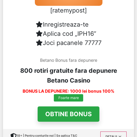
[ratemypost]
Inregistreaza-te
Aplica cod „IPH16”
Joci pacanele 77777
Betano Bonus fara depunere
800 rotiri gratuite fara depunere
Betano Casino
BONUS LA DEPUNERE: 1000 lei bonus 100%
Foarte mare
OBTINE BONUS
18+ | Pentru conturile noi | Se aplica T&C
DETALII