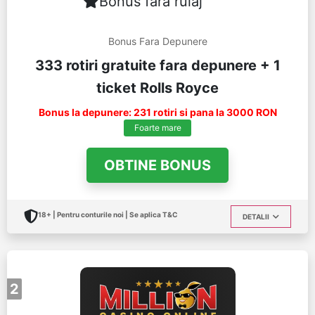
Bonus fara rulaj
Bonus Fara Depunere
333 rotiri gratuite fara depunere + 1
ticket Rolls Royce
Bonus la depunere: 231 rotiri si pana la 3000 RON
Foarte mare
OBTINE BONUS
18+ | Pentru conturile noi | Se aplica T&C
DETALII
2