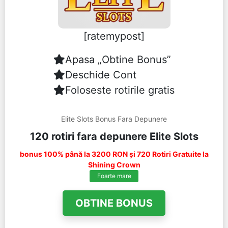
[ratemypost]
Apasa „Obtine Bonus”
Deschide Cont
Foloseste rotirile gratis
Elite Slots Bonus Fara Depunere
120 rotiri fara depunere Elite Slots
bonus 100% până la 3200 RON și 720 Rotiri Gratuite la
Shining Crown
Foarte mare
OBTINE BONUS