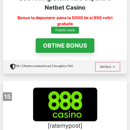
Netbet Casino
Bonus la depunere: pana la 5000 lei si 650 rotiri
gratuite
Foarte mare
OBTINE BONUS
18+ | Pentru conturile noi | Se aplica T&C
DETALII
15
[ratemypost]