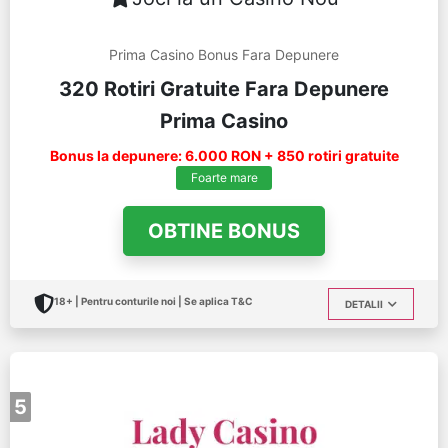
Prima Casino Bonus Fara Depunere
320 Rotiri Gratuite Fara Depunere
Prima Casino
Bonus la depunere: 6.000 RON + 850 rotiri gratuite
Foarte mare
OBTINE BONUS
18+ | Pentru conturile noi | Se aplica T&C
DETALII
5