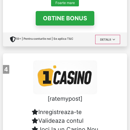
Foarte mare
OBTINE BONUS
18+ | Pentru conturile noi | Se aplica T&C
DETALII
4
[ratemypost]
Inregistreaza-te
Valideaza contul
Joci la un Casino Nou