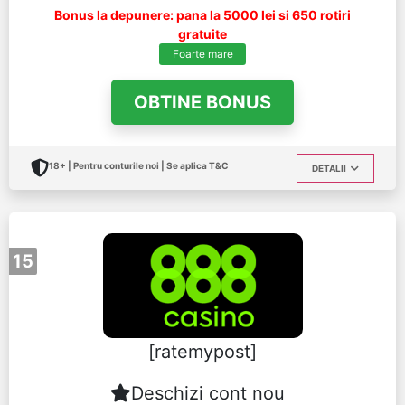
Bonus la depunere: pana la 5000 lei si 650 rotiri
gratuite
Foarte mare
OBTINE BONUS
18+ | Pentru conturile noi | Se aplica T&C
DETALII
15
[ratemypost]
Deschizi cont nou