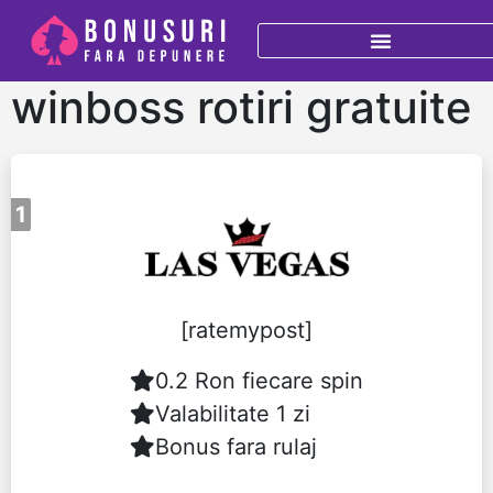
winboss rotiri gratuite
1
[ratemypost]
0.2 Ron fiecare spin
Valabilitate 1 zi
Bonus fara rulaj