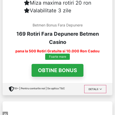
Miza maxima rotiri 20 ron
Valabilitate 3 zile
Betmen Bonus Fara Depunere
169 Rotiri Fara Depunere Betmen
Casino
pana la 500 Rotiri Gratuite si 10.000 Ron Cadou
Foarte mare
OBTINE BONUS
18+ | Pentru conturile noi | Se aplica T&C
DETALII