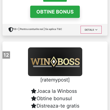
OBTINE BONUS
18+ | Pentru conturile noi | Se aplica T&C
DETALII
12
[ratemypost]
Joaca la Winboss
Obtine bonusul
Distreaza-te gratis