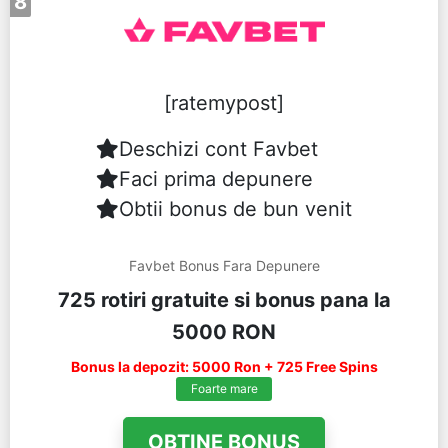
8
[ratemypost]
Deschizi cont Favbet
Faci prima depunere
Obtii bonus de bun venit
Favbet Bonus Fara Depunere
725 rotiri gratuite si bonus pana la
5000 RON
Bonus la depozit: 5000 Ron + 725 Free Spins
Foarte mare
OBTINE BONUS