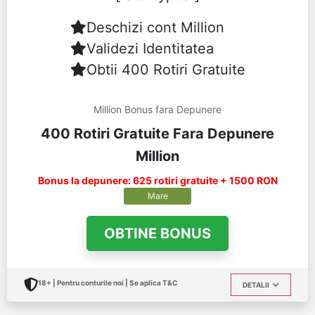
Deschizi cont Million
Validezi Identitatea
Obtii 400 Rotiri Gratuite
Million Bonus fara Depunere
400 Rotiri Gratuite Fara Depunere
Million
Bonus la depunere: 625 rotiri gratuite + 1500 RON
Mare
OBTINE BONUS
18+ | Pentru conturile noi | Se aplica T&C
DETALII