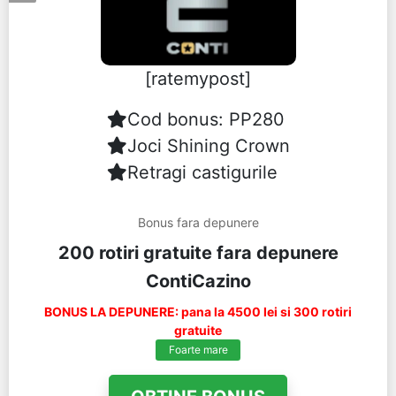
[ratemypost]
Cod bonus: PP280
Joci Shining Crown
Retragi castigurile
Bonus fara depunere
200 rotiri gratuite fara depunere
ContiCazino
BONUS LA DEPUNERE: pana la 4500 lei si 300 rotiri
gratuite
Foarte mare