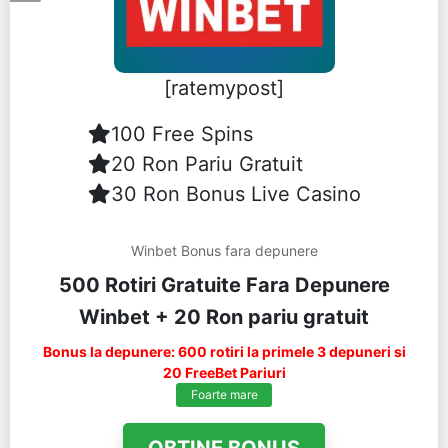
[ratemypost]
100 Free Spins
20 Ron Pariu Gratuit
30 Ron Bonus Live Casino
Winbet Bonus fara depunere
500 Rotiri Gratuite Fara Depunere
Winbet + 20 Ron pariu gratuit
Bonus la depunere: 600 rotiri la primele 3 depuneri si
20 FreeBet Pariuri
Foarte mare
OBTINE BONUS