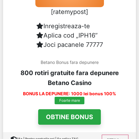
[ratemypost]
Inregistreaza-te
Aplica cod „IPH16”
Joci pacanele 77777
Betano Bonus fara depunere
800 rotiri gratuite fara depunere
Betano Casino
BONUS LA DEPUNERE: 1000 lei bonus 100%
Foarte mare
OBTINE BONUS
18+ | Pentru conturile noi | Se aplica T&C