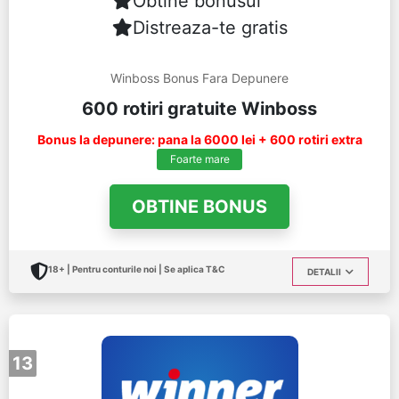
Obtine bonusul
Distreaza-te gratis
Winboss Bonus Fara Depunere
600 rotiri gratuite Winboss
Bonus la depunere: pana la 6000 lei + 600 rotiri extra
Foarte mare
OBTINE BONUS
18+ | Pentru conturile noi | Se aplica T&C
DETALII
13