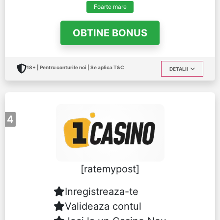
Foarte mare
OBTINE BONUS
18+ | Pentru conturile noi | Se aplica T&C
DETALII
4
[ratemypost]
Inregistreaza-te
Valideaza contul