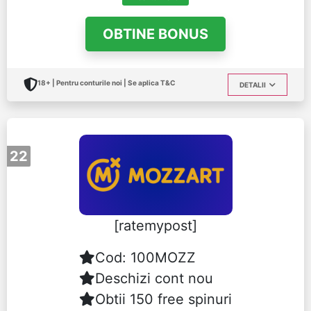
OBTINE BONUS
18+ | Pentru conturile noi | Se aplica T&C
DETALII
22
[ratemypost]
Cod: 100MOZZ
Deschizi cont nou
Obtii 150 free spinuri