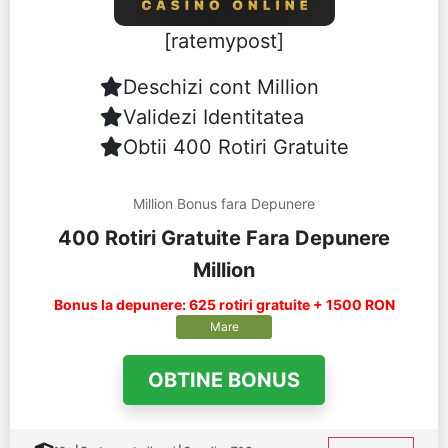
[ratemypost]
Deschizi cont Million
Validezi Identitatea
Obtii 400 Rotiri Gratuite
Million Bonus fara Depunere
400 Rotiri Gratuite Fara Depunere
Million
Bonus la depunere: 625 rotiri gratuite + 1500 RON
Mare
OBTINE BONUS