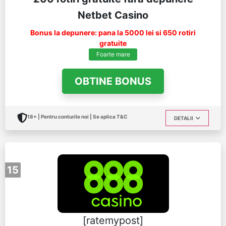
Netbet Casino
Bonus la depunere: pana la 5000 lei si 650 rotiri
gratuite
Foarte mare
OBTINE BONUS
18+ | Pentru conturile noi | Se aplica T&C
DETALII
15
[ratemypost]