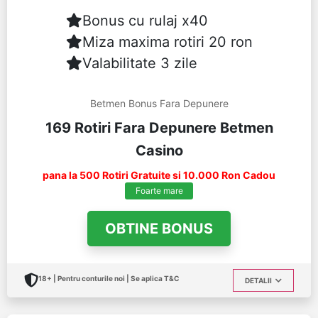
Bonus cu rulaj x40
Miza maxima rotiri 20 ron
Valabilitate 3 zile
Betmen Bonus Fara Depunere
169 Rotiri Fara Depunere Betmen
Casino
pana la 500 Rotiri Gratuite si 10.000 Ron Cadou
Foarte mare
OBTINE BONUS
18+ | Pentru conturile noi | Se aplica T&C
DETALII