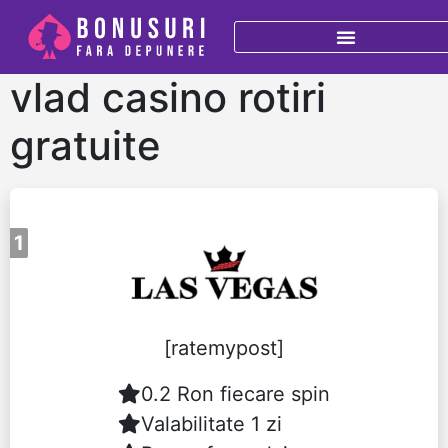
vlad casino rotiri
gratuite
1
[ratemypost]
0.2 Ron fiecare spin
Valabilitate 1 zi