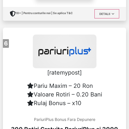
18+ | Pentru conturile noi | Se aplica T&C
DETALII
6
[ratemypost]
Pariu Maxim – 20 Ron
Valoare Rotiri – 0.20 Bani
Rulaj Bonus – x10
PariuriPlus Bonus Fara Depunere