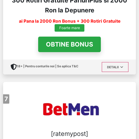
300 Rotiri Gratuite PariuriPlus si 2000
Ron la Depunere
ai Pana la 2000 Ron Bonus + 300 Rotiri Gratuite
Foarte mare
OBTINE BONUS
18+ | Pentru conturile noi | Se aplica T&C
DETALII
7
[ratemypost]