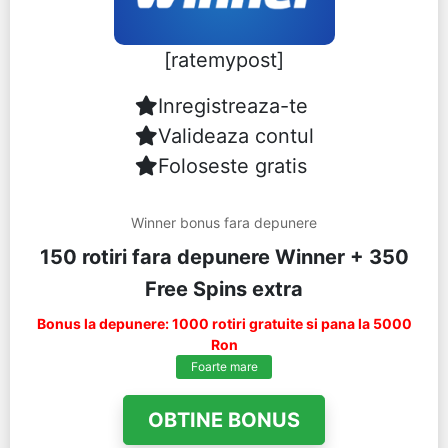
[ratemypost]
Inregistreaza-te
Valideaza contul
Foloseste gratis
Winner bonus fara depunere
150 rotiri fara depunere Winner + 350
Free Spins extra
Bonus la depunere: 1000 rotiri gratuite si pana la 5000
Ron
Foarte mare
OBTINE BONUS