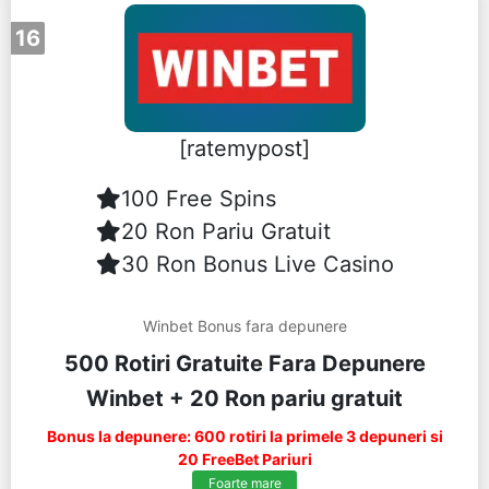
16
[ratemypost]
100 Free Spins
20 Ron Pariu Gratuit
30 Ron Bonus Live Casino
Winbet Bonus fara depunere
500 Rotiri Gratuite Fara Depunere
Winbet + 20 Ron pariu gratuit
Bonus la depunere: 600 rotiri la primele 3 depuneri si
20 FreeBet Pariuri
Foarte mare