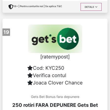
18+ | Pentru conturile noi | Se aplica T&C
DETALII
19
[ratemypost]
Cod: KYC250
Verifica contul
Joaca Clover Chance
Gets Bet Bonus fara depunere
250 rotiri FARA DEPUNERE Gets Bet