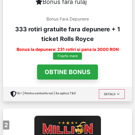
Bonus fara rulaj
Bonus Fara Depunere
333 rotiri gratuite fara depunere + 1
ticket Rolls Royce
Bonus la depunere: 231 rotiri si pana la 3000 RON
Foarte mare
OBTINE BONUS
18+ | Pentru conturile noi | Se aplica T&C
DETALII
2