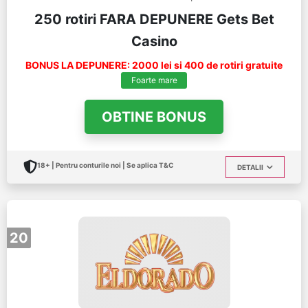
250 rotiri FARA DEPUNERE Gets Bet
Casino
BONUS LA DEPUNERE: 2000 lei si 400 de rotiri gratuite
Foarte mare
OBTINE BONUS
18+ | Pentru conturile noi | Se aplica T&C
DETALII
20