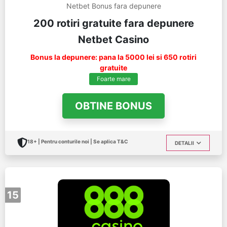
Netbet Bonus fara depunere
200 rotiri gratuite fara depunere
Netbet Casino
Bonus la depunere: pana la 5000 lei si 650 rotiri
gratuite
Foarte mare
OBTINE BONUS
18+ | Pentru conturile noi | Se aplica T&C
DETALII
15