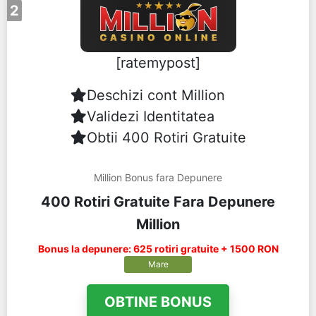
2
[ratemypost]
Deschizi cont Million
Validezi Identitatea
Obtii 400 Rotiri Gratuite
Million Bonus fara Depunere
400 Rotiri Gratuite Fara Depunere
Million
Bonus la depunere: 625 rotiri gratuite + 1500 RON
Mare
OBTINE BONUS