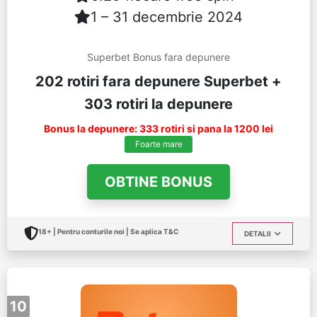
1 – 31 decembrie 2024
Superbet Bonus fara depunere
202 rotiri fara depunere Superbet +
303 rotiri la depunere
Bonus la depunere: 333 rotiri si pana la 1200 lei
Foarte mare
OBTINE BONUS
18+ | Pentru conturile noi | Se aplica T&C
DETALII
10