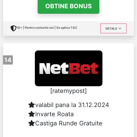
OBTINE BONUS
18+ | Pentru conturile noi | Se aplica T&C
DETALII
14
[ratemypost]
valabil pana la 31.12.2024
Invarte Roata
Castiga Runde Gratuite