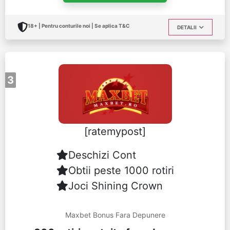
18+ | Pentru conturile noi | Se aplica T&C
DETALII
3
[ratemypost]
Deschizi Cont
Obtii peste 1000 rotiri
Joci Shining Crown
Maxbet Bonus Fara Depunere