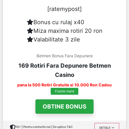
[ratemypost]
Bonus cu rulaj x40
Miza maxima rotiri 20 ron
Valabilitate 3 zile
Betmen Bonus Fara Depunere
169 Rotiri Fara Depunere Betmen
Casino
pana la 500 Rotiri Gratuite si 10.000 Ron Cadou
Foarte mare
OBTINE BONUS
18+ | Pentru conturile noi | Se aplica T&C
DETALII