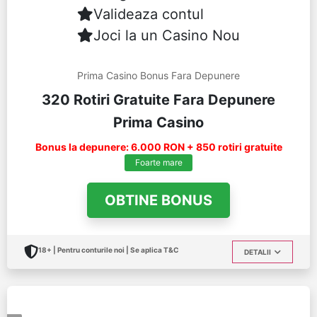
Valideaza contul
Joci la un Casino Nou
Prima Casino Bonus Fara Depunere
320 Rotiri Gratuite Fara Depunere
Prima Casino
Bonus la depunere: 6.000 RON + 850 rotiri gratuite
Foarte mare
OBTINE BONUS
18+ | Pentru conturile noi | Se aplica T&C
DETALII