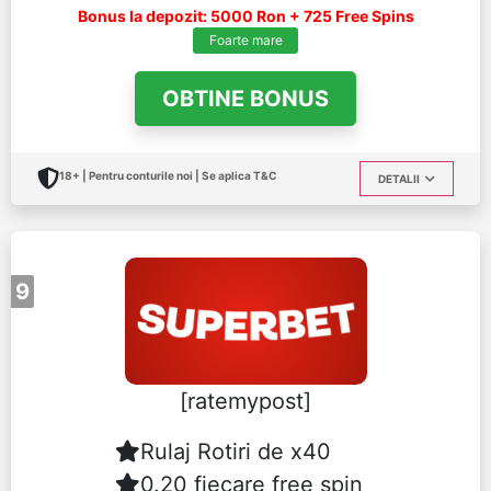
Bonus la depozit: 5000 Ron + 725 Free Spins
Foarte mare
OBTINE BONUS
18+ | Pentru conturile noi | Se aplica T&C
DETALII
9
[ratemypost]
Rulaj Rotiri de x40
0.20 fiecare free spin