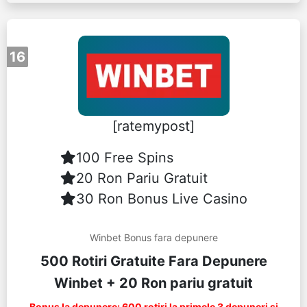
16
[ratemypost]
100 Free Spins
20 Ron Pariu Gratuit
30 Ron Bonus Live Casino
Winbet Bonus fara depunere
500 Rotiri Gratuite Fara Depunere
Winbet + 20 Ron pariu gratuit
Bonus la depunere: 600 rotiri la primele 3 depuneri si