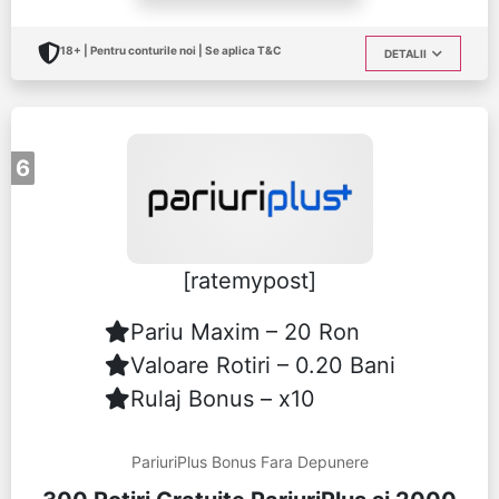
18+ | Pentru conturile noi | Se aplica T&C
DETALII
6
[ratemypost]
Pariu Maxim – 20 Ron
Valoare Rotiri – 0.20 Bani
Rulaj Bonus – x10
PariuriPlus Bonus Fara Depunere