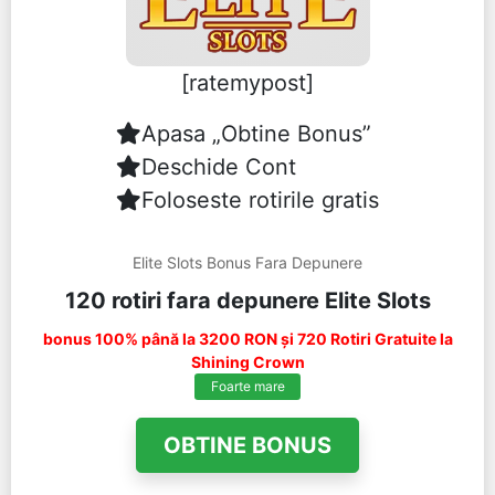
[ratemypost]
Apasa „Obtine Bonus”
Deschide Cont
Foloseste rotirile gratis
Elite Slots Bonus Fara Depunere
120 rotiri fara depunere Elite Slots
bonus 100% până la 3200 RON și 720 Rotiri Gratuite la
Shining Crown
Foarte mare
OBTINE BONUS