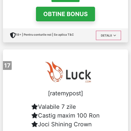
OBTINE BONUS
18+ | Pentru conturile noi | Se aplica T&C
DETALII
17
[ratemypost]
Valabile 7 zile
Castig maxim 100 Ron
Joci Shining Crown