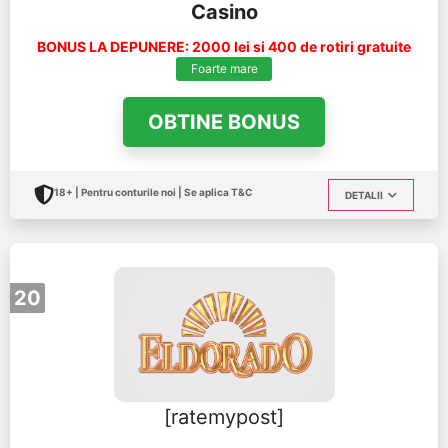
Casino
BONUS LA DEPUNERE: 2000 lei si 400 de rotiri gratuite
Foarte mare
OBTINE BONUS
18+ | Pentru conturile noi | Se aplica T&C
DETALII
20
[ratemypost]