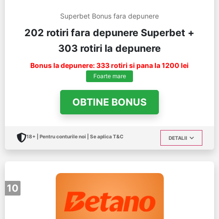
Superbet Bonus fara depunere
202 rotiri fara depunere Superbet +
303 rotiri la depunere
Bonus la depunere: 333 rotiri si pana la 1200 lei
Foarte mare
OBTINE BONUS
18+ | Pentru conturile noi | Se aplica T&C
DETALII
10