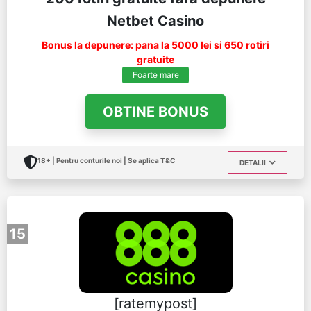
Netbet Casino
Bonus la depunere: pana la 5000 lei si 650 rotiri
gratuite
Foarte mare
OBTINE BONUS
18+ | Pentru conturile noi | Se aplica T&C
DETALII
15
[ratemypost]