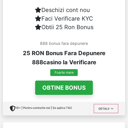
Deschizi cont nou
Faci Verificare KYC
Obtii 25 Ron Bonus
888 bonus fara depunere
25 RON Bonus Fara Depunere
888casino la Verificare
Foarte mare
OBTINE BONUS
18+ | Pentru conturile noi | Se aplica T&C
DETALII