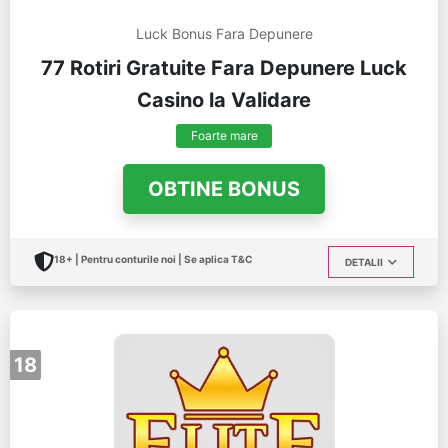
Luck Bonus Fara Depunere
77 Rotiri Gratuite Fara Depunere Luck
Casino la Validare
Foarte mare
OBTINE BONUS
18+ | Pentru conturile noi | Se aplica T&C
DETALII
18