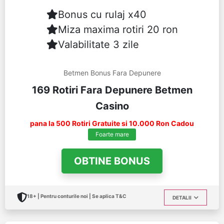
Bonus cu rulaj x40
Miza maxima rotiri 20 ron
Valabilitate 3 zile
Betmen Bonus Fara Depunere
169 Rotiri Fara Depunere Betmen
Casino
pana la 500 Rotiri Gratuite si 10.000 Ron Cadou
Foarte mare
OBTINE BONUS
18+ | Pentru conturile noi | Se aplica T&C
DETALII