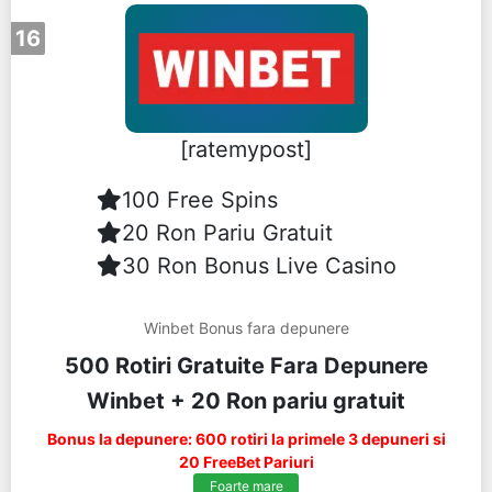
16
[ratemypost]
100 Free Spins
20 Ron Pariu Gratuit
30 Ron Bonus Live Casino
Winbet Bonus fara depunere
500 Rotiri Gratuite Fara Depunere
Winbet + 20 Ron pariu gratuit
Bonus la depunere: 600 rotiri la primele 3 depuneri si
20 FreeBet Pariuri
Foarte mare