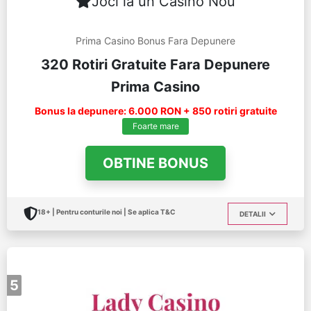
Joci la un Casino Nou
Prima Casino Bonus Fara Depunere
320 Rotiri Gratuite Fara Depunere
Prima Casino
Bonus la depunere: 6.000 RON + 850 rotiri gratuite
Foarte mare
OBTINE BONUS
18+ | Pentru conturile noi | Se aplica T&C
DETALII
5