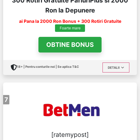
300 Rotiri Gratuite PariuriPlus si 2000
Ron la Depunere
ai Pana la 2000 Ron Bonus + 300 Rotiri Gratuite
Foarte mare
OBTINE BONUS
18+ | Pentru conturile noi | Se aplica T&C
DETALII
7
[ratemypost]