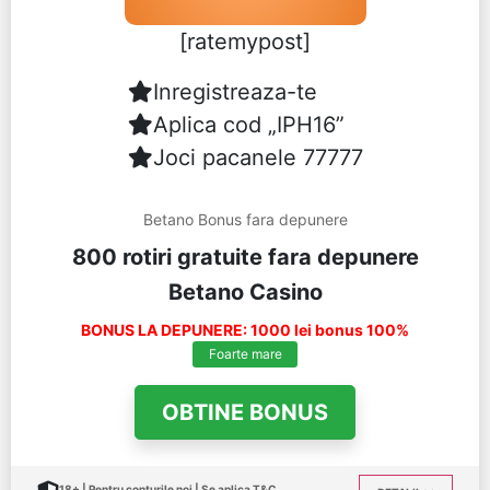
[ratemypost]
Inregistreaza-te
Aplica cod „IPH16”
Joci pacanele 77777
Betano Bonus fara depunere
800 rotiri gratuite fara depunere
Betano Casino
BONUS LA DEPUNERE: 1000 lei bonus 100%
Foarte mare
OBTINE BONUS
18+ | Pentru conturile noi | Se aplica T&C