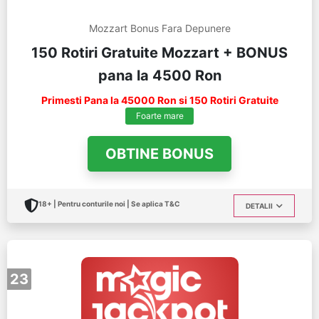
Mozzart Bonus Fara Depunere
150 Rotiri Gratuite Mozzart + BONUS
pana la 4500 Ron
Primesti Pana la 45000 Ron si 150 Rotiri Gratuite
Foarte mare
OBTINE BONUS
18+ | Pentru conturile noi | Se aplica T&C
DETALII
23