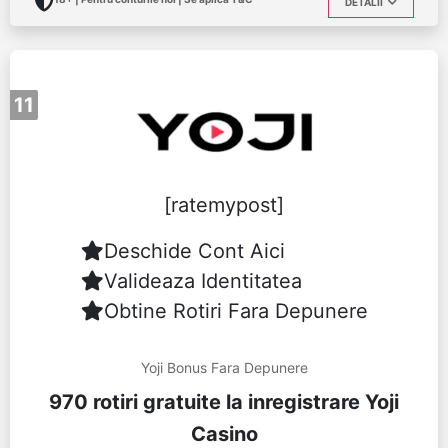
DETALII
11
[ratemypost]
Deschide Cont Aici
Valideaza Identitatea
Obtine Rotiri Fara Depunere
Yoji Bonus Fara Depunere
970 rotiri gratuite la inregistrare Yoji
Casino