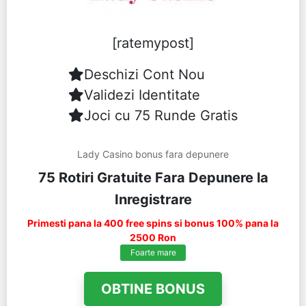
[ratemypost]
Deschizi Cont Nou
Validezi Identitate
Joci cu 75 Runde Gratis
Lady Casino bonus fara depunere
75 Rotiri Gratuite Fara Depunere la
Inregistrare
Primesti pana la 400 free spins si bonus 100% pana la
2500 Ron
Foarte mare
OBTINE BONUS