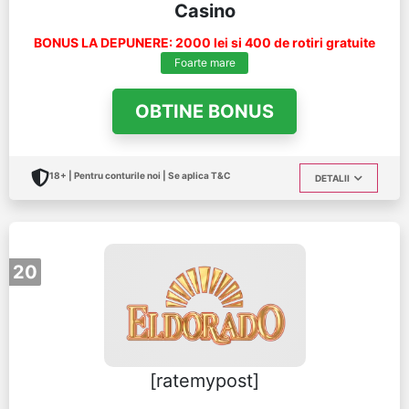
Casino
BONUS LA DEPUNERE: 2000 lei si 400 de rotiri gratuite
Foarte mare
OBTINE BONUS
18+ | Pentru conturile noi | Se aplica T&C
DETALII
20
[ratemypost]