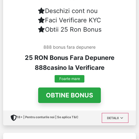
Deschizi cont nou
Faci Verificare KYC
Obtii 25 Ron Bonus
888 bonus fara depunere
25 RON Bonus Fara Depunere
888casino la Verificare
Foarte mare
OBTINE BONUS
18+ | Pentru conturile noi | Se aplica T&C
DETALII