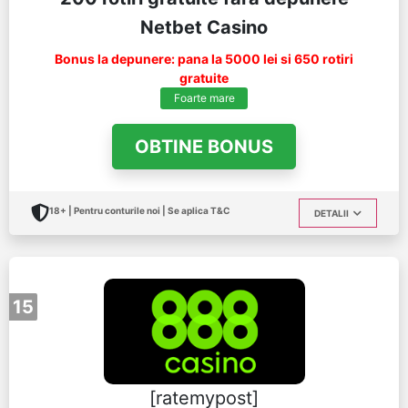
Netbet Casino
Bonus la depunere: pana la 5000 lei si 650 rotiri
gratuite
Foarte mare
OBTINE BONUS
18+ | Pentru conturile noi | Se aplica T&C
DETALII
15
[ratemypost]