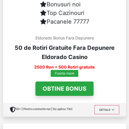
Bonusuri noi
Top Cazinouri
Pacanele 77777
Eldorado Bonus Fara Depunere
50 de Rotiri Gratuite Fara Depunere
Eldorado Casino
2500 Ron + 500 Rotiri gratuite
Foarte mare
OBTINE BONUS
18+ | Pentru conturile noi | Se aplica T&C
DETALII