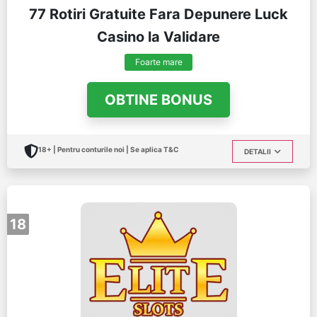
77 Rotiri Gratuite Fara Depunere Luck
Casino la Validare
Foarte mare
OBTINE BONUS
18+ | Pentru conturile noi | Se aplica T&C
DETALII
18