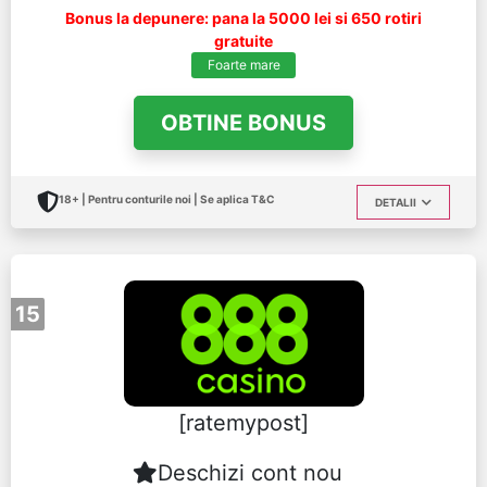
Bonus la depunere: pana la 5000 lei si 650 rotiri
gratuite
Foarte mare
OBTINE BONUS
18+ | Pentru conturile noi | Se aplica T&C
DETALII
15
[ratemypost]
Deschizi cont nou