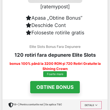
[ratemypost]
Apasa „Obtine Bonus”
Deschide Cont
Foloseste rotirile gratis
Elite Slots Bonus Fara Depunere
120 rotiri fara depunere Elite Slots
bonus 100% până la 3200 RON și 720 Rotiri Gratuite la
Shining Crown
Foarte mare
OBTINE BONUS
18+ | Pentru conturile noi | Se aplica T&C
DETALII