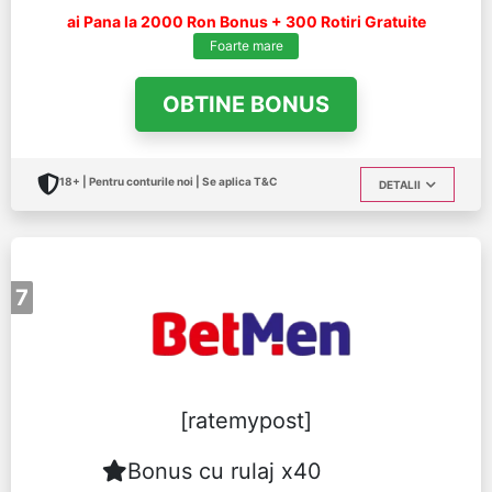
ai Pana la 2000 Ron Bonus + 300 Rotiri Gratuite
Foarte mare
OBTINE BONUS
18+ | Pentru conturile noi | Se aplica T&C
DETALII
7
[ratemypost]
Bonus cu rulaj x40