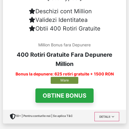
Deschizi cont Million
Validezi Identitatea
Obtii 400 Rotiri Gratuite
Million Bonus fara Depunere
400 Rotiri Gratuite Fara Depunere
Million
Bonus la depunere: 625 rotiri gratuite + 1500 RON
Mare
OBTINE BONUS
18+ | Pentru conturile noi | Se aplica T&C
DETALII