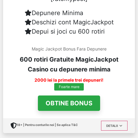
Depunere Minima
Deschizi cont MagicJackpot
Depui si joci cu 600 rotiri
Magic Jackpot Bonus Fara Depunere
600 rotiri Gratuite MagicJackpot
Casino cu depunere minima
2000 lei la primele trei depuneri!
Foarte mare
OBTINE BONUS
18+ | Pentru conturile noi | Se aplica T&C
DETALII