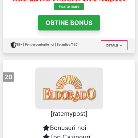
Foarte mare
OBTINE BONUS
18+ | Pentru conturile noi | Se aplica T&C
DETALII
20
[ratemypost]
Bonusuri noi
Top Cazinouri