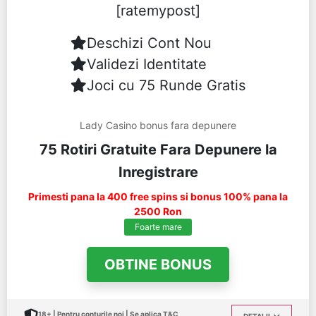
[ratemypost]
Deschizi Cont Nou
Validezi Identitate
Joci cu 75 Runde Gratis
Lady Casino bonus fara depunere
75 Rotiri Gratuite Fara Depunere la
Inregistrare
Primesti pana la 400 free spins si bonus 100% pana la
2500 Ron
Foarte mare
OBTINE BONUS
18+ | Pentru conturile noi | Se aplica T&C