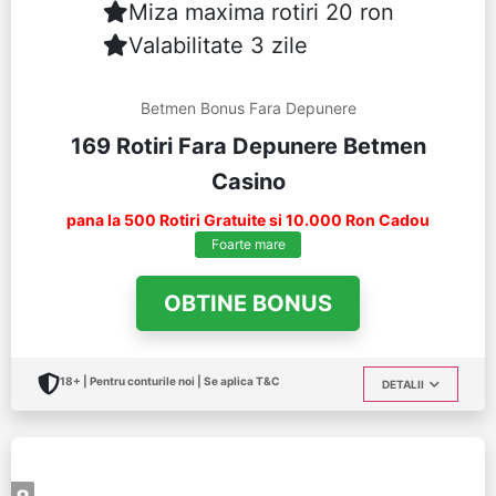
Miza maxima rotiri 20 ron
Valabilitate 3 zile
Betmen Bonus Fara Depunere
169 Rotiri Fara Depunere Betmen
Casino
pana la 500 Rotiri Gratuite si 10.000 Ron Cadou
Foarte mare
OBTINE BONUS
18+ | Pentru conturile noi | Se aplica T&C
DETALII