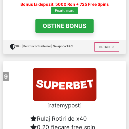
Bonus la depozit: 5000 Ron + 725 Free Spins
Foarte mare
OBTINE BONUS
18+ | Pentru conturile noi | Se aplica T&C
DETALII
9
[ratemypost]
Rulaj Rotiri de x40
0.20 fiecare free spin