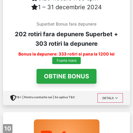
1 – 31 decembrie 2024
Superbet Bonus fara depunere
202 rotiri fara depunere Superbet +
303 rotiri la depunere
Bonus la depunere: 333 rotiri si pana la 1200 lei
Foarte mare
OBTINE BONUS
18+ | Pentru conturile noi | Se aplica T&C
DETALII
10