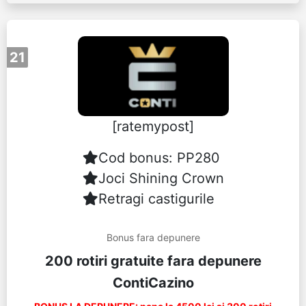
21
[ratemypost]
Cod bonus: PP280
Joci Shining Crown
Retragi castigurile
Bonus fara depunere
200 rotiri gratuite fara depunere
ContiCazino