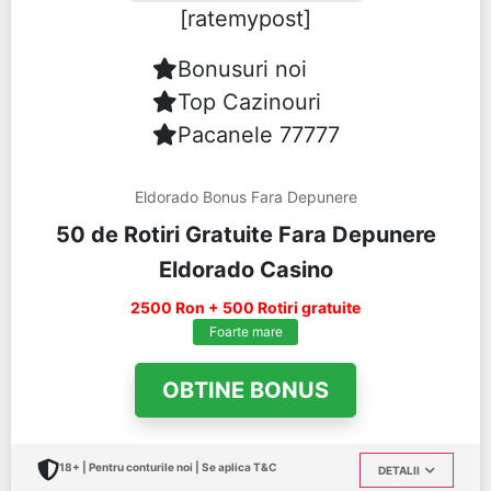
[ratemypost]
Bonusuri noi
Top Cazinouri
Pacanele 77777
Eldorado Bonus Fara Depunere
50 de Rotiri Gratuite Fara Depunere
Eldorado Casino
2500 Ron + 500 Rotiri gratuite
Foarte mare
OBTINE BONUS
18+ | Pentru conturile noi | Se aplica T&C
DETALII