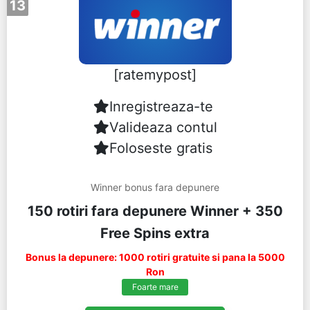
13
[ratemypost]
Inregistreaza-te
Valideaza contul
Foloseste gratis
Winner bonus fara depunere
150 rotiri fara depunere Winner + 350
Free Spins extra
Bonus la depunere: 1000 rotiri gratuite si pana la 5000
Ron
Foarte mare