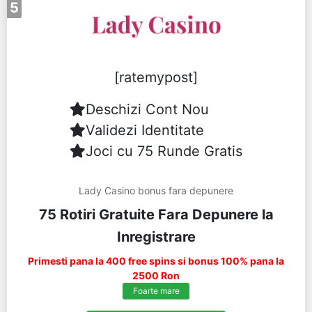
5
[ratemypost]
Deschizi Cont Nou
Validezi Identitate
Joci cu 75 Runde Gratis
Lady Casino bonus fara depunere
75 Rotiri Gratuite Fara Depunere la
Inregistrare
Primesti pana la 400 free spins si bonus 100% pana la
2500 Ron
Foarte mare