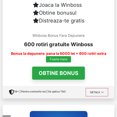
Joaca la Winboss
Obtine bonusul
Distreaza-te gratis
Winboss Bonus Fara Depunere
600 rotiri gratuite Winboss
Bonus la depunere: pana la 6000 lei + 600 rotiri extra
Foarte mare
OBTINE BONUS
18+ | Pentru conturile noi | Se aplica T&C
DETALII