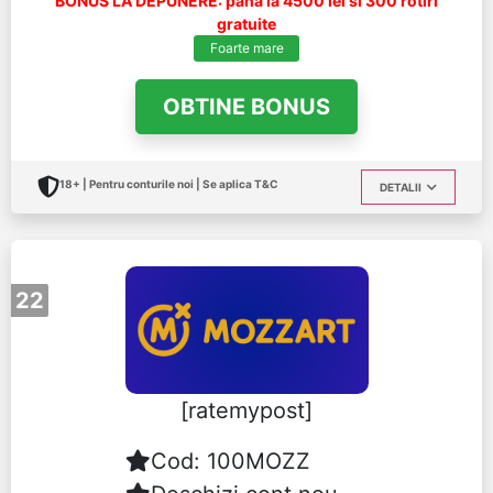
BONUS LA DEPUNERE: pana la 4500 lei si 300 rotiri
gratuite
Foarte mare
OBTINE BONUS
18+ | Pentru conturile noi | Se aplica T&C
DETALII
22
[ratemypost]
Cod: 100MOZZ