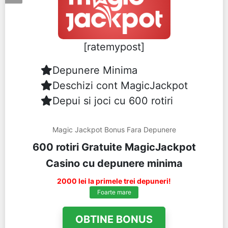
[ratemypost]
Depunere Minima
Deschizi cont MagicJackpot
Depui si joci cu 600 rotiri
Magic Jackpot Bonus Fara Depunere
600 rotiri Gratuite MagicJackpot
Casino cu depunere minima
2000 lei la primele trei depuneri!
Foarte mare
OBTINE BONUS