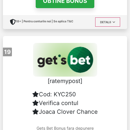
OBTINE BONUS
18+ | Pentru conturile noi | Se aplica T&C
DETALII
19
[ratemypost]
Cod: KYC250
Verifica contul
Joaca Clover Chance
Gets Bet Bonus fara depunere