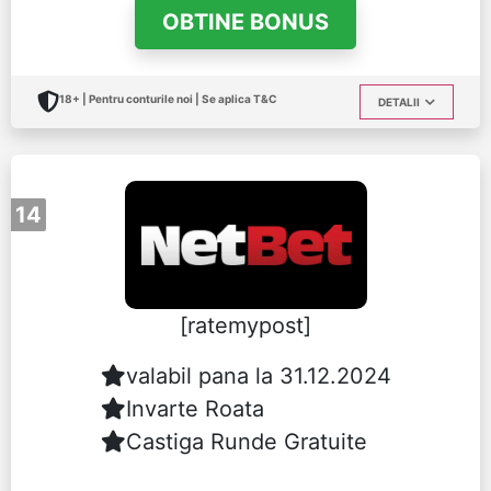
OBTINE BONUS
18+ | Pentru conturile noi | Se aplica T&C
DETALII
14
[ratemypost]
valabil pana la 31.12.2024
Invarte Roata
Castiga Runde Gratuite