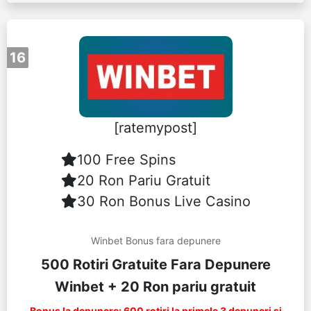
16
[ratemypost]
100 Free Spins
20 Ron Pariu Gratuit
30 Ron Bonus Live Casino
Winbet Bonus fara depunere
500 Rotiri Gratuite Fara Depunere
Winbet + 20 Ron pariu gratuit
Bonus la depunere: 600 rotiri la primele 3 depuneri si