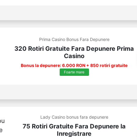
Prima Casino Bonus Fara Depunere
320 Rotiri Gratuite Fara Depunere Prima
Casino
o
Bonus la depunere: 6.000 RON + 850 rotiri gratuite
Foarte mare
Lady Casino bonus fara depunere
ou
75 Rotiri Gratuite Fara Depunere la
e
Inregistrare