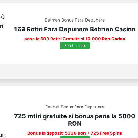
40
Betmen Bonus Fara Depunere
ri
169 Rotiri Fara Depunere Betmen Casino
pana la 500 Rotiri Gratuite si 10.000 Ron Cadou
e
Foarte mare
Favbet Bonus Fara Depunere
725 rotiri gratuite si bonus pana la 5000
RON
Bonus la depozit: 5000 Ron + 725 Free Spins
un