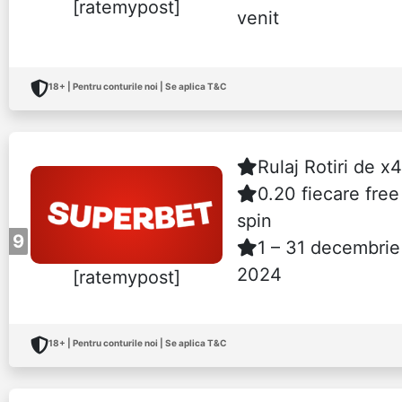
[ratemypost]
venit
18+ | Pentru conturile noi | Se aplica T&C
Rulaj Rotiri de x
0.20 fiecare free
spin
9
1 – 31 decembrie
2024
[ratemypost]
18+ | Pentru conturile noi | Se aplica T&C