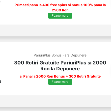
e
Primesti pana la 400 free spins si bonus 100% pana la
2500 Ron
Foarte mare
0
PariuriPlus Bonus Fara Depunere
300 Rotiri Gratuite PariuriPlus si 2000
Ron la Depunere
ai Pana la 2000 Ron Bonus + 300 Rotiri Gratuite
0
Foarte mare