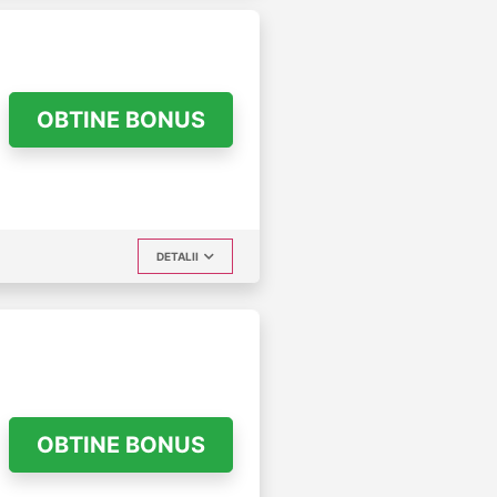
OBTINE BONUS
DETALII
OBTINE BONUS