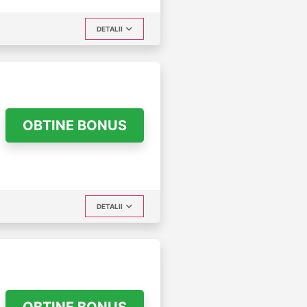
DETALII
OBTINE BONUS
DETALII
OBTINE BONUS