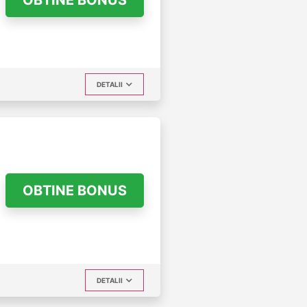
DETALII
OBTINE BONUS
DETALII