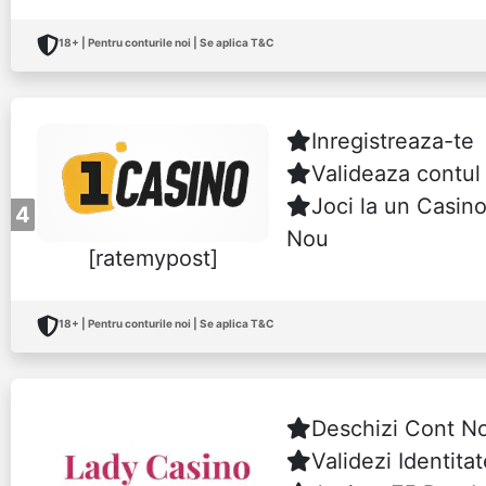
18+ | Pentru conturile noi | Se aplica T&C
Inregistreaza-te
Valideaza contul
Joci la un Casin
4
Nou
[ratemypost]
18+ | Pentru conturile noi | Se aplica T&C
Deschizi Cont N
Validezi Identitat