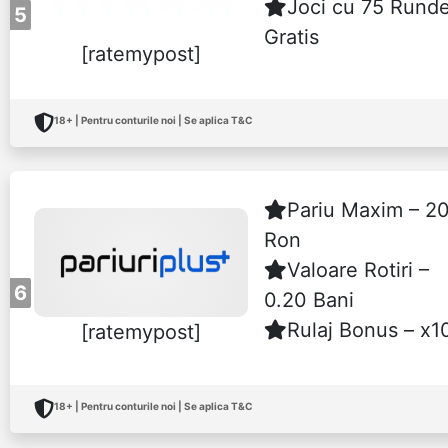
Joci cu 75 Rund
5
Gratis
[ratemypost]
18+ | Pentru conturile noi | Se aplica T&C
Pariu Maxim – 2
Ron
Valoare Rotiri –
6
0.20 Bani
Rulaj Bonus – x1
[ratemypost]
18+ | Pentru conturile noi | Se aplica T&C