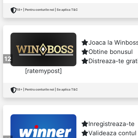
18+ | Pentru conturile noi | Se aplica T&C
Joaca la Winbos
Obtine bonusul
12
Distreaza-te grat
[ratemypost]
18+ | Pentru conturile noi | Se aplica T&C
Inregistreaza-te
Valideaza contul