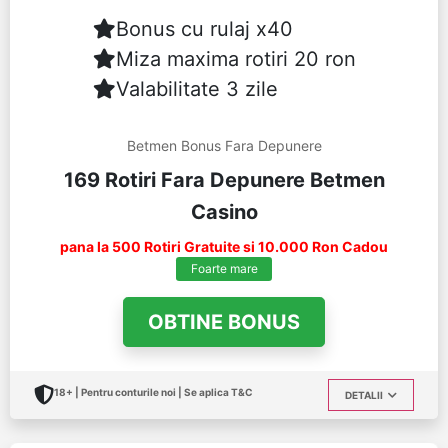
Bonus cu rulaj x40
Miza maxima rotiri 20 ron
Valabilitate 3 zile
Betmen Bonus Fara Depunere
169 Rotiri Fara Depunere Betmen
Casino
pana la 500 Rotiri Gratuite si 10.000 Ron Cadou
Foarte mare
OBTINE BONUS
18+ | Pentru conturile noi | Se aplica T&C
DETALII