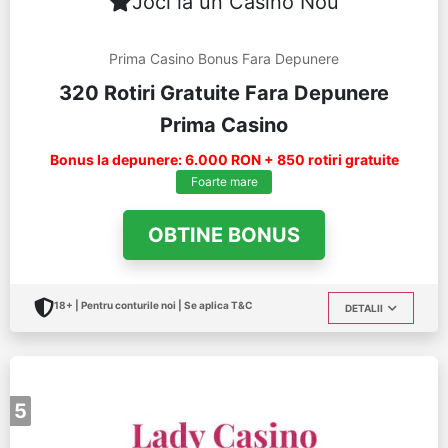
Joci la un Casino Nou
Prima Casino Bonus Fara Depunere
320 Rotiri Gratuite Fara Depunere
Prima Casino
Bonus la depunere: 6.000 RON + 850 rotiri gratuite
Foarte mare
OBTINE BONUS
18+ | Pentru conturile noi | Se aplica T&C
DETALII
5