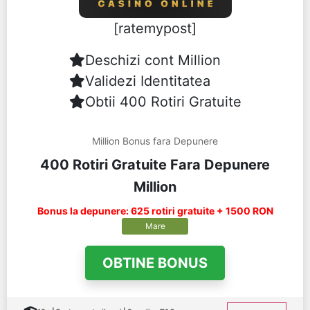
[ratemypost]
Deschizi cont Million
Validezi Identitatea
Obtii 400 Rotiri Gratuite
Million Bonus fara Depunere
400 Rotiri Gratuite Fara Depunere
Million
Bonus la depunere: 625 rotiri gratuite + 1500 RON
Mare
OBTINE BONUS