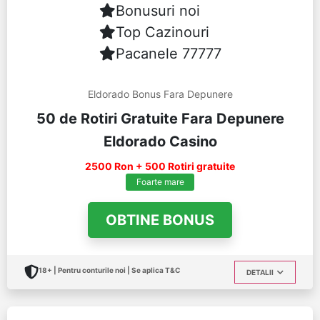
Bonusuri noi
Top Cazinouri
Pacanele 77777
Eldorado Bonus Fara Depunere
50 de Rotiri Gratuite Fara Depunere
Eldorado Casino
2500 Ron + 500 Rotiri gratuite
Foarte mare
OBTINE BONUS
18+ | Pentru conturile noi | Se aplica T&C
DETALII