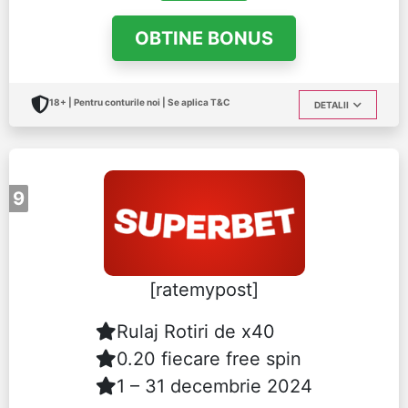
OBTINE BONUS
18+ | Pentru conturile noi | Se aplica T&C
DETALII
9
[ratemypost]
Rulaj Rotiri de x40
0.20 fiecare free spin
1 – 31 decembrie 2024