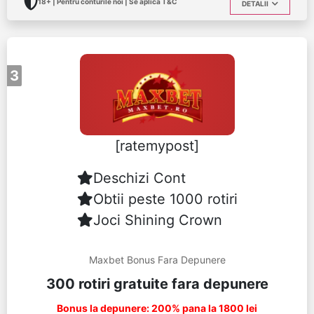
18+ | Pentru conturile noi | Se aplica T&C
DETALII
3
[ratemypost]
Deschizi Cont
Obtii peste 1000 rotiri
Joci Shining Crown
Maxbet Bonus Fara Depunere
300 rotiri gratuite fara depunere
Bonus la depunere: 200% pana la 1800 lei