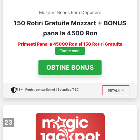
Mozzart Bonus Fara Depunere
150 Rotiri Gratuite Mozzart + BONUS
pana la 4500 Ron
Primesti Pana la 45000 Ron si 150 Rotiri Gratuite
Foarte mare
OBTINE BONUS
18+ | Pentru conturile noi | Se aplica T&C
DETALII
23