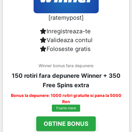
[ratemypost]
Inregistreaza-te
Valideaza contul
Foloseste gratis
Winner bonus fara depunere
150 rotiri fara depunere Winner + 350
Free Spins extra
Bonus la depunere: 1000 rotiri gratuite si pana la 5000
Ron
Foarte mare
OBTINE BONUS