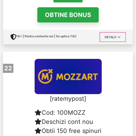
OBTINE BONUS
18+ | Pentru conturile noi | Se aplica T&C
DETALII
22
[ratemypost]
Cod: 100MOZZ
Deschizi cont nou
Obtii 150 free spinuri