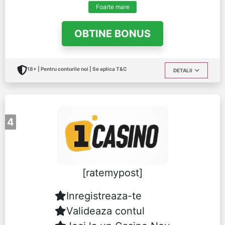
Foarte mare
OBTINE BONUS
18+ | Pentru conturile noi | Se aplica T&C
DETALII
4
[ratemypost]
Inregistreaza-te
Valideaza contul