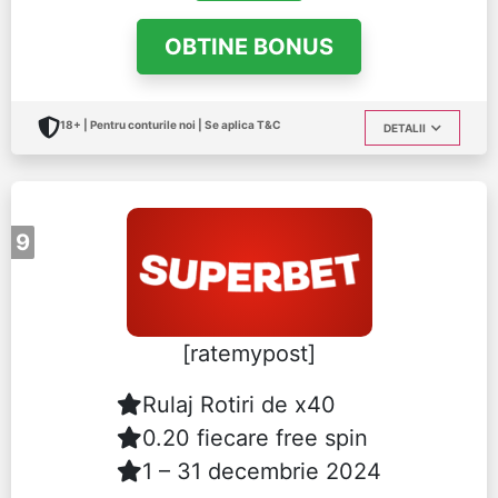
OBTINE BONUS
18+ | Pentru conturile noi | Se aplica T&C
DETALII
9
[ratemypost]
Rulaj Rotiri de x40
0.20 fiecare free spin
1 – 31 decembrie 2024