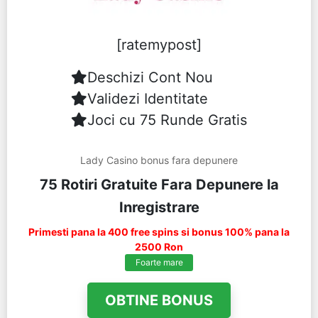
[ratemypost]
Deschizi Cont Nou
Validezi Identitate
Joci cu 75 Runde Gratis
Lady Casino bonus fara depunere
75 Rotiri Gratuite Fara Depunere la
Inregistrare
Primesti pana la 400 free spins si bonus 100% pana la
2500 Ron
Foarte mare
OBTINE BONUS