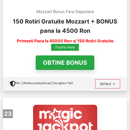
Mozzart Bonus Fara Depunere
150 Rotiri Gratuite Mozzart + BONUS
pana la 4500 Ron
Primesti Pana la 45000 Ron si 150 Rotiri Gratuite
Foarte mare
OBTINE BONUS
18+ | Pentru conturile noi | Se aplica T&C
DETALII
23