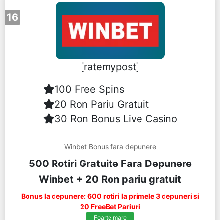
16
[ratemypost]
100 Free Spins
20 Ron Pariu Gratuit
30 Ron Bonus Live Casino
Winbet Bonus fara depunere
500 Rotiri Gratuite Fara Depunere
Winbet + 20 Ron pariu gratuit
Bonus la depunere: 600 rotiri la primele 3 depuneri si
20 FreeBet Pariuri
Foarte mare