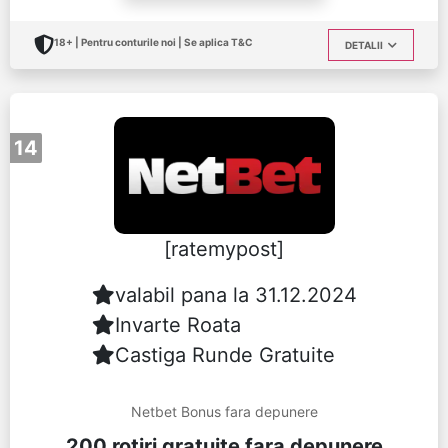
18+ | Pentru conturile noi | Se aplica T&C
DETALII
14
[ratemypost]
valabil pana la 31.12.2024
Invarte Roata
Castiga Runde Gratuite
Netbet Bonus fara depunere
200 rotiri gratuite fara depunere