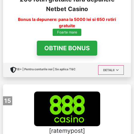
Netbet Casino
Bonus la depunere: pana la 5000 lei si 650 rotiri
gratuite
Foarte mare
OBTINE BONUS
18+ | Pentru conturile noi | Se aplica T&C
DETALII
15
[ratemypost]