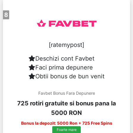
8
[ratemypost]
Deschizi cont Favbet
Faci prima depunere
Obtii bonus de bun venit
Favbet Bonus Fara Depunere
725 rotiri gratuite si bonus pana la
5000 RON
Bonus la depozit: 5000 Ron + 725 Free Spins
Foarte mare