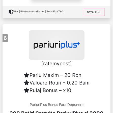
18+ | Pentru conturile noi | Se aplica T&C
DETALII
6
[ratemypost]
Pariu Maxim – 20 Ron
Valoare Rotiri – 0.20 Bani
Rulaj Bonus – x10
PariuriPlus Bonus Fara Depunere