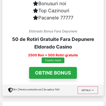
Bonusuri noi
Top Cazinouri
Pacanele 77777
Eldorado Bonus Fara Depunere
50 de Rotiri Gratuite Fara Depunere
Eldorado Casino
2500 Ron + 500 Rotiri gratuite
Foarte mare
OBTINE BONUS
18+ | Pentru conturile noi | Se aplica T&C
DETALII