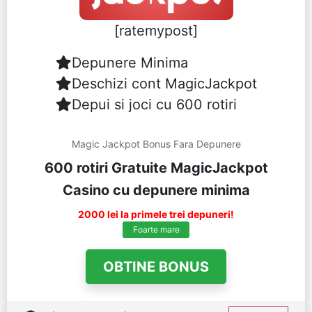
[ratemypost]
Depunere Minima
Deschizi cont MagicJackpot
Depui si joci cu 600 rotiri
Magic Jackpot Bonus Fara Depunere
600 rotiri Gratuite MagicJackpot
Casino cu depunere minima
2000 lei la primele trei depuneri!
Foarte mare
OBTINE BONUS