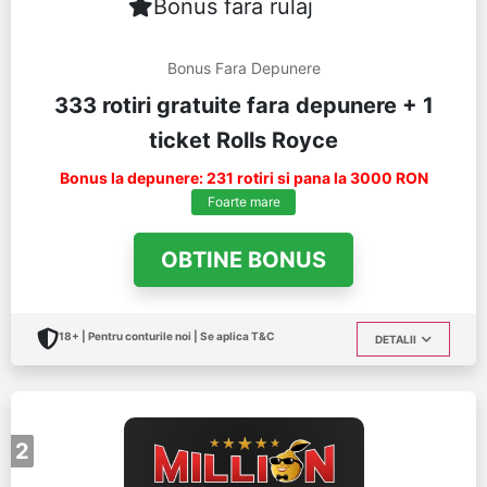
Bonus fara rulaj
Bonus Fara Depunere
333 rotiri gratuite fara depunere + 1
ticket Rolls Royce
Bonus la depunere: 231 rotiri si pana la 3000 RON
Foarte mare
OBTINE BONUS
18+ | Pentru conturile noi | Se aplica T&C
DETALII
2