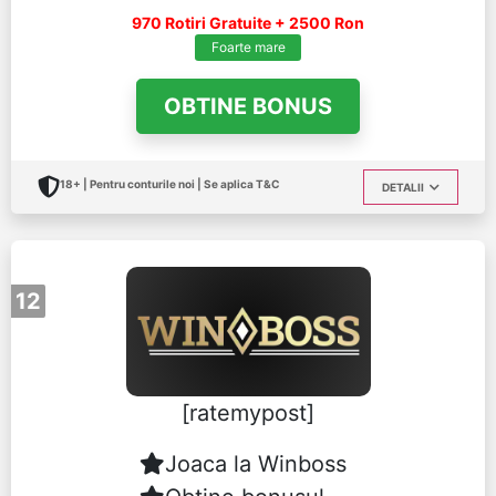
970 Rotiri Gratuite + 2500 Ron
Foarte mare
OBTINE BONUS
18+ | Pentru conturile noi | Se aplica T&C
DETALII
12
[ratemypost]
Joaca la Winboss