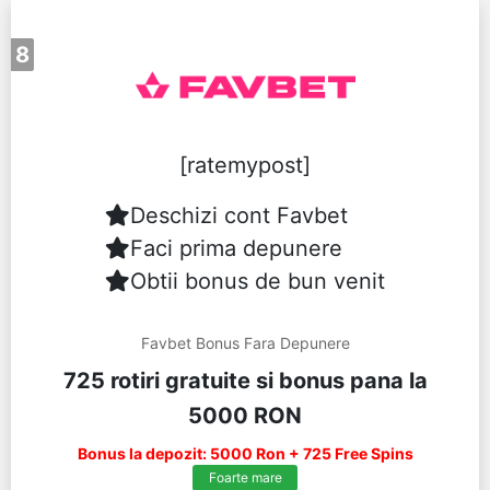
8
[ratemypost]
Deschizi cont Favbet
Faci prima depunere
Obtii bonus de bun venit
Favbet Bonus Fara Depunere
725 rotiri gratuite si bonus pana la
5000 RON
Bonus la depozit: 5000 Ron + 725 Free Spins
Foarte mare