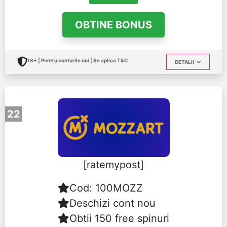
OBTINE BONUS
18+ | Pentru conturile noi | Se aplica T&C
DETALII
22
[ratemypost]
Cod: 100MOZZ
Deschizi cont nou
Obtii 150 free spinuri