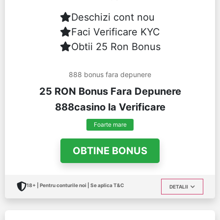
Deschizi cont nou
Faci Verificare KYC
Obtii 25 Ron Bonus
888 bonus fara depunere
25 RON Bonus Fara Depunere
888casino la Verificare
Foarte mare
OBTINE BONUS
18+ | Pentru conturile noi | Se aplica T&C
DETALII