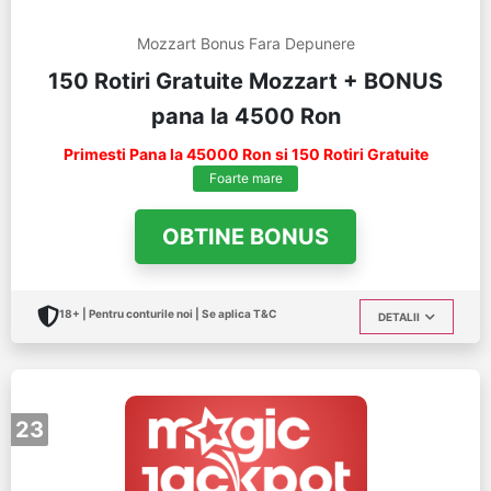
Mozzart Bonus Fara Depunere
150 Rotiri Gratuite Mozzart + BONUS
pana la 4500 Ron
Primesti Pana la 45000 Ron si 150 Rotiri Gratuite
Foarte mare
OBTINE BONUS
18+ | Pentru conturile noi | Se aplica T&C
DETALII
23