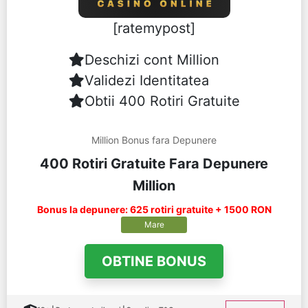
[ratemypost]
Deschizi cont Million
Validezi Identitatea
Obtii 400 Rotiri Gratuite
Million Bonus fara Depunere
400 Rotiri Gratuite Fara Depunere
Million
Bonus la depunere: 625 rotiri gratuite + 1500 RON
Mare
OBTINE BONUS