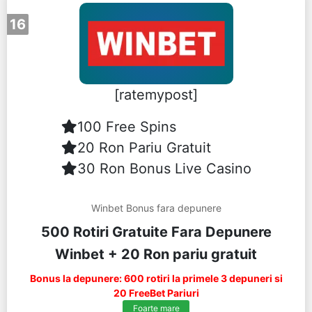
16
[ratemypost]
100 Free Spins
20 Ron Pariu Gratuit
30 Ron Bonus Live Casino
Winbet Bonus fara depunere
500 Rotiri Gratuite Fara Depunere
Winbet + 20 Ron pariu gratuit
Bonus la depunere: 600 rotiri la primele 3 depuneri si
20 FreeBet Pariuri
Foarte mare