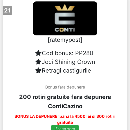
21
[ratemypost]
Cod bonus: PP280
Joci Shining Crown
Retragi castigurile
Bonus fara depunere
200 rotiri gratuite fara depunere
ContiCazino
BONUS LA DEPUNERE: pana la 4500 lei si 300 rotiri
gratuite
Foarte mare