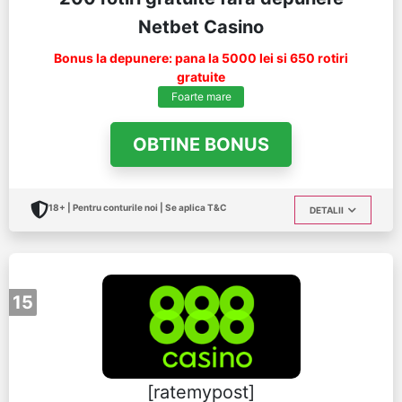
Netbet Casino
Bonus la depunere: pana la 5000 lei si 650 rotiri
gratuite
Foarte mare
OBTINE BONUS
18+ | Pentru conturile noi | Se aplica T&C
DETALII
15
[ratemypost]