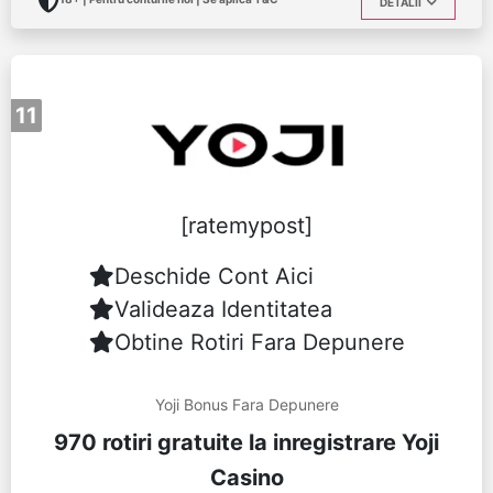
DETALII
11
[ratemypost]
Deschide Cont Aici
Valideaza Identitatea
Obtine Rotiri Fara Depunere
Yoji Bonus Fara Depunere
970 rotiri gratuite la inregistrare Yoji
Casino