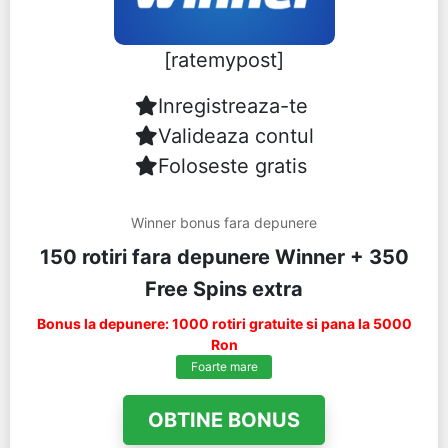
[ratemypost]
Inregistreaza-te
Valideaza contul
Foloseste gratis
Winner bonus fara depunere
150 rotiri fara depunere Winner + 350
Free Spins extra
Bonus la depunere: 1000 rotiri gratuite si pana la 5000
Ron
Foarte mare
OBTINE BONUS