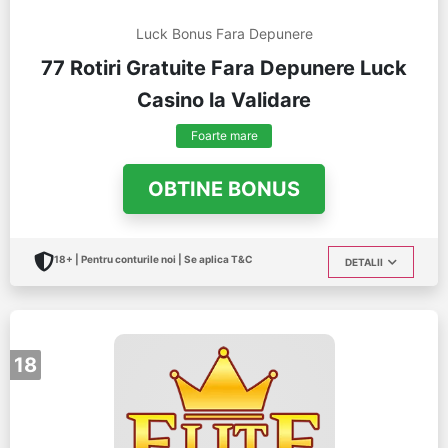
Luck Bonus Fara Depunere
77 Rotiri Gratuite Fara Depunere Luck
Casino la Validare
Foarte mare
OBTINE BONUS
18+ | Pentru conturile noi | Se aplica T&C
DETALII
18