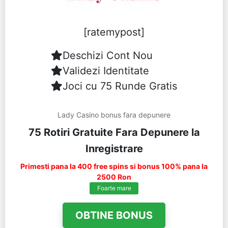
[ratemypost]
Deschizi Cont Nou
Validezi Identitate
Joci cu 75 Runde Gratis
Lady Casino bonus fara depunere
75 Rotiri Gratuite Fara Depunere la
Inregistrare
Primesti pana la 400 free spins si bonus 100% pana la
2500 Ron
Foarte mare
OBTINE BONUS