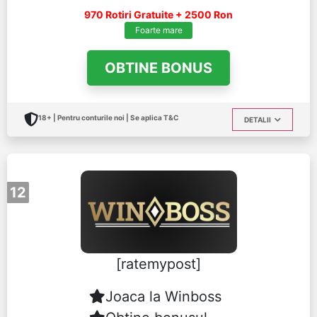
970 Rotiri Gratuite + 2500 Ron
Foarte mare
OBTINE BONUS
18+ | Pentru conturile noi | Se aplica T&C
DETALII
12
[ratemypost]
Joaca la Winboss