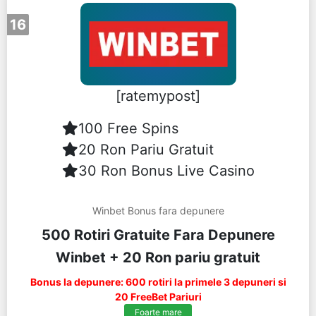
16
[ratemypost]
100 Free Spins
20 Ron Pariu Gratuit
30 Ron Bonus Live Casino
Winbet Bonus fara depunere
500 Rotiri Gratuite Fara Depunere
Winbet + 20 Ron pariu gratuit
Bonus la depunere: 600 rotiri la primele 3 depuneri si
20 FreeBet Pariuri
Foarte mare