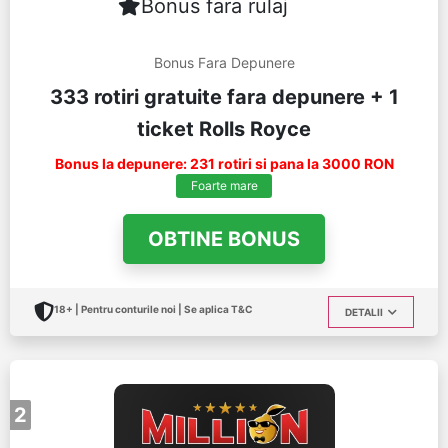
Bonus fara rulaj
Bonus Fara Depunere
333 rotiri gratuite fara depunere + 1
ticket Rolls Royce
Bonus la depunere: 231 rotiri si pana la 3000 RON
Foarte mare
OBTINE BONUS
18+ | Pentru conturile noi | Se aplica T&C
DETALII
2