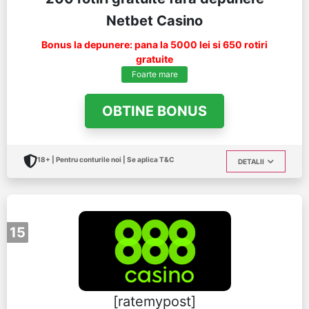
Netbet Casino
Bonus la depunere: pana la 5000 lei si 650 rotiri
gratuite
Foarte mare
OBTINE BONUS
18+ | Pentru conturile noi | Se aplica T&C
DETALII
15
[ratemypost]