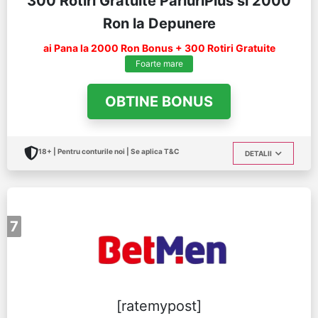
300 Rotiri Gratuite PariuriPlus si 2000
Ron la Depunere
ai Pana la 2000 Ron Bonus + 300 Rotiri Gratuite
Foarte mare
OBTINE BONUS
18+ | Pentru conturile noi | Se aplica T&C
DETALII
7
[ratemypost]