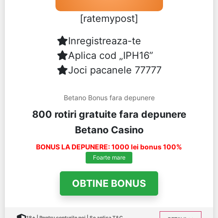
[ratemypost]
Inregistreaza-te
Aplica cod „IPH16”
Joci pacanele 77777
Betano Bonus fara depunere
800 rotiri gratuite fara depunere
Betano Casino
BONUS LA DEPUNERE: 1000 lei bonus 100%
Foarte mare
OBTINE BONUS
18+ | Pentru conturile noi | Se aplica T&C