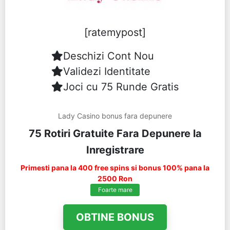
[ratemypost]
Deschizi Cont Nou
Validezi Identitate
Joci cu 75 Runde Gratis
Lady Casino bonus fara depunere
75 Rotiri Gratuite Fara Depunere la
Inregistrare
Primesti pana la 400 free spins si bonus 100% pana la
2500 Ron
Foarte mare
OBTINE BONUS