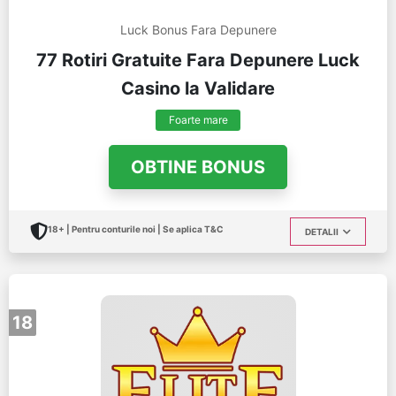
Luck Bonus Fara Depunere
77 Rotiri Gratuite Fara Depunere Luck
Casino la Validare
Foarte mare
OBTINE BONUS
18+ | Pentru conturile noi | Se aplica T&C
DETALII
18