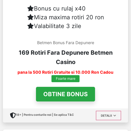
Bonus cu rulaj x40
Miza maxima rotiri 20 ron
Valabilitate 3 zile
Betmen Bonus Fara Depunere
169 Rotiri Fara Depunere Betmen
Casino
pana la 500 Rotiri Gratuite si 10.000 Ron Cadou
Foarte mare
OBTINE BONUS
18+ | Pentru conturile noi | Se aplica T&C
DETALII