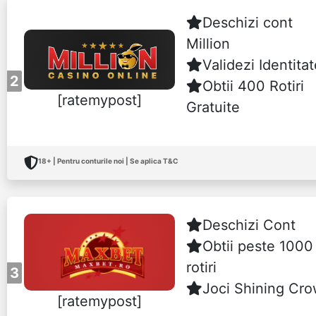
Deschizi cont
Million
Validezi Identita
2
Obtii 400 Rotiri
[ratemypost]
Gratuite
18+ | Pentru conturile noi | Se aplica T&C
Deschizi Cont
Obtii peste 1000
rotiri
3
Joci Shining Cr
[ratemypost]