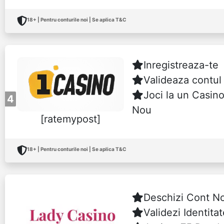
18+ | Pentru conturile noi | Se aplica T&C
Inregistreaza-te
Valideaza contul
Joci la un Casin
4
Nou
[ratemypost]
18+ | Pentru conturile noi | Se aplica T&C
Deschizi Cont N
Validezi Identitat