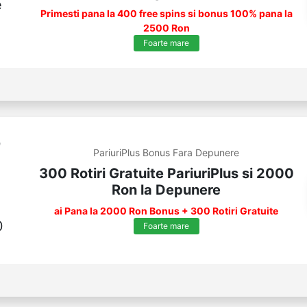
e
Primesti pana la 400 free spins si bonus 100% pana la
2500 Ron
Foarte mare
0
PariuriPlus Bonus Fara Depunere
300 Rotiri Gratuite PariuriPlus si 2000
Ron la Depunere
ai Pana la 2000 Ron Bonus + 300 Rotiri Gratuite
0
Foarte mare