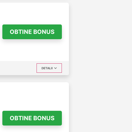
OBTINE BONUS
DETALII
OBTINE BONUS