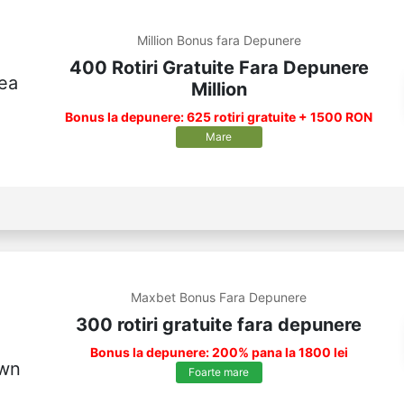
Million Bonus fara Depunere
400 Rotiri Gratuite Fara Depunere
tea
Million
Bonus la depunere: 625 rotiri gratuite + 1500 RON
Mare
Maxbet Bonus Fara Depunere
300 rotiri gratuite fara depunere
Bonus la depunere: 200% pana la 1800 lei
own
Foarte mare