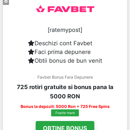
8
[ratemypost]
Deschizi cont Favbet
Faci prima depunere
Obtii bonus de bun venit
Favbet Bonus Fara Depunere
725 rotiri gratuite si bonus pana la
5000 RON
Bonus la depozit: 5000 Ron + 725 Free Spins
Foarte mare
OBTINE BONUS