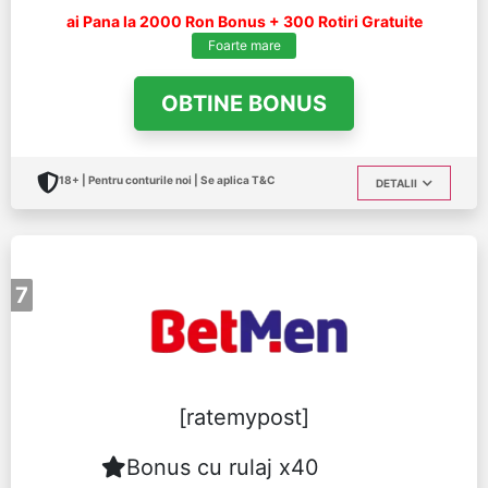
ai Pana la 2000 Ron Bonus + 300 Rotiri Gratuite
Foarte mare
OBTINE BONUS
18+ | Pentru conturile noi | Se aplica T&C
DETALII
7
[ratemypost]
Bonus cu rulaj x40