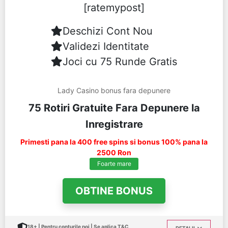
[ratemypost]
Deschizi Cont Nou
Validezi Identitate
Joci cu 75 Runde Gratis
Lady Casino bonus fara depunere
75 Rotiri Gratuite Fara Depunere la
Inregistrare
Primesti pana la 400 free spins si bonus 100% pana la
2500 Ron
Foarte mare
OBTINE BONUS
18+ | Pentru conturile noi | Se aplica T&C