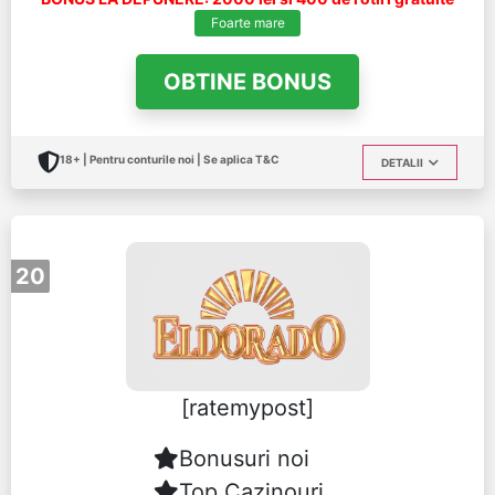
Foarte mare
OBTINE BONUS
18+ | Pentru conturile noi | Se aplica T&C
DETALII
20
[ratemypost]
Bonusuri noi
Top Cazinouri