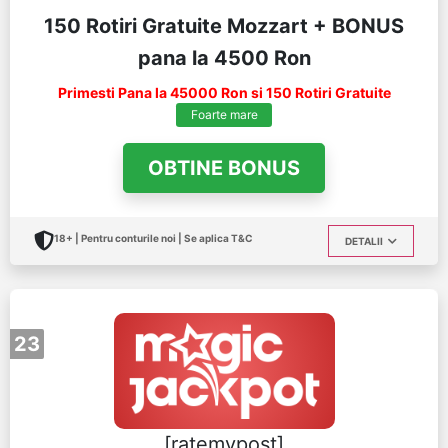
150 Rotiri Gratuite Mozzart + BONUS
pana la 4500 Ron
Primesti Pana la 45000 Ron si 150 Rotiri Gratuite
Foarte mare
OBTINE BONUS
18+ | Pentru conturile noi | Se aplica T&C
DETALII
23
[ratemypost]