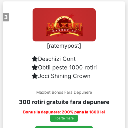
3
[ratemypost]
Deschizi Cont
Obtii peste 1000 rotiri
Joci Shining Crown
Maxbet Bonus Fara Depunere
300 rotiri gratuite fara depunere
Bonus la depunere: 200% pana la 1800 lei
Foarte mare