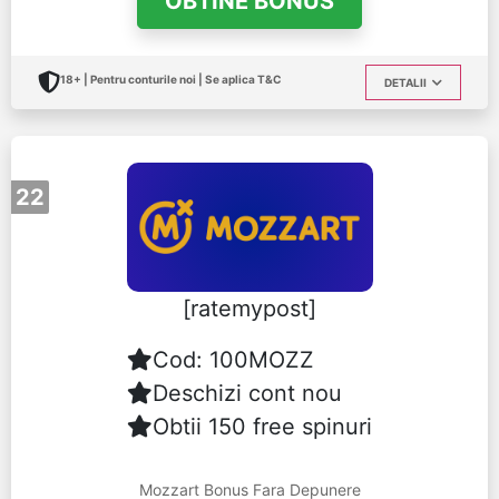
OBTINE BONUS
18+ | Pentru conturile noi | Se aplica T&C
DETALII
22
[ratemypost]
Cod: 100MOZZ
Deschizi cont nou
Obtii 150 free spinuri
Mozzart Bonus Fara Depunere