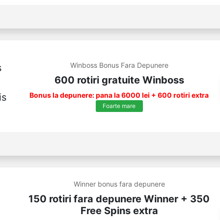
Winboss Bonus Fara Depunere
s
600 rotiri gratuite Winboss
Bonus la depunere: pana la 6000 lei + 600 rotiri extra
is
Foarte mare
Winner bonus fara depunere
150 rotiri fara depunere Winner + 350
Free Spins extra