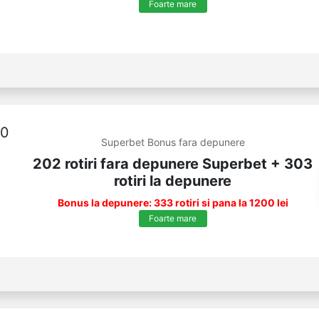
Foarte mare
40
Superbet Bonus fara depunere
202 rotiri fara depunere Superbet + 303
rotiri la depunere
Bonus la depunere: 333 rotiri si pana la 1200 lei
Foarte mare