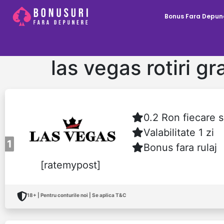
Bonus Fara Depun
las vegas rotiri gr
0.2 Ron fiecare s
Valabilitate 1 zi
1
Bonus fara rulaj
[ratemypost]
18+ | Pentru conturile noi | Se aplica T&C