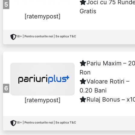
Joci cu 75 Rund
5
Gratis
[ratemypost]
18+ | Pentru conturile noi | Se aplica T&C
Pariu Maxim – 2
Ron
Valoare Rotiri –
6
0.20 Bani
Rulaj Bonus – x1
[ratemypost]
18+ | Pentru conturile noi | Se aplica T&C