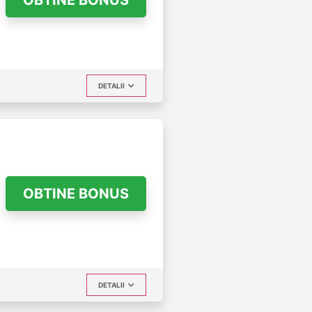
DETALII
OBTINE BONUS
DETALII