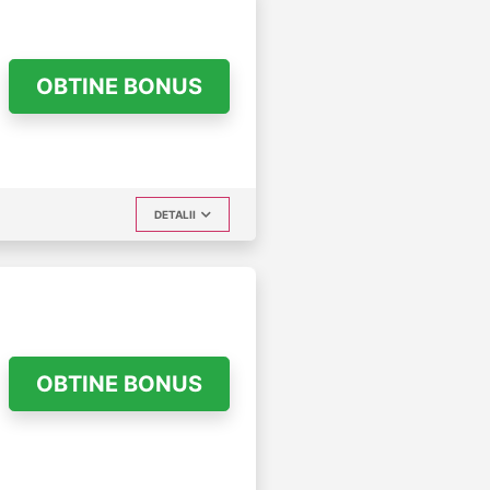
OBTINE BONUS
DETALII
OBTINE BONUS