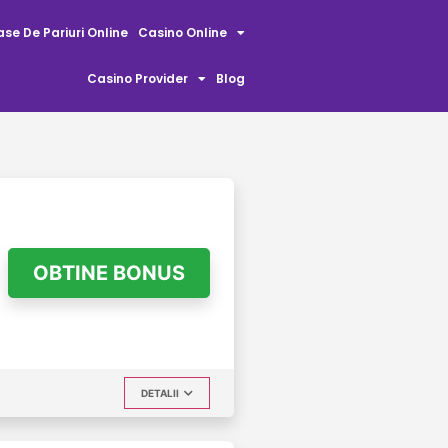
se De Pariuri Online
Casino Online
Casino Provider
Blog
OBTINE BONUS
DETALII