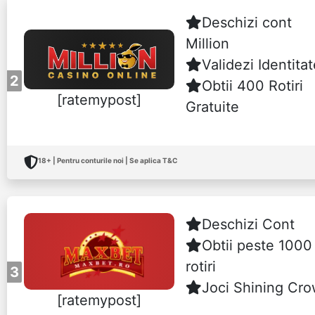
Deschizi cont
Million
Validezi Identita
2
Obtii 400 Rotiri
[ratemypost]
Gratuite
18+ | Pentru conturile noi | Se aplica T&C
Deschizi Cont
Obtii peste 1000
rotiri
3
Joci Shining Cr
[ratemypost]