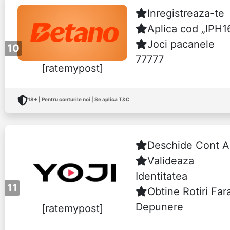
Inregistreaza-te
Aplica cod „IPH1
Joci pacanele
10
77777
[ratemypost]
18+ | Pentru conturile noi | Se aplica T&C
Deschide Cont Ai
Valideaza
Identitatea
11
Obtine Rotiri Far
Depunere
[ratemypost]