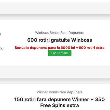
Winboss Bonus Fara Depunere
s
600 rotiri gratuite Winboss
Bonus la depunere: pana la 6000 lei + 600 rotiri extra
is
Foarte mare
Winner bonus fara depunere
150 rotiri fara depunere Winner + 350
Free Spins extra