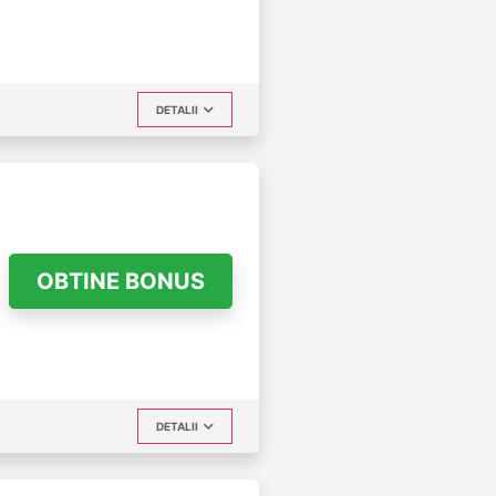
DETALII
OBTINE BONUS
DETALII