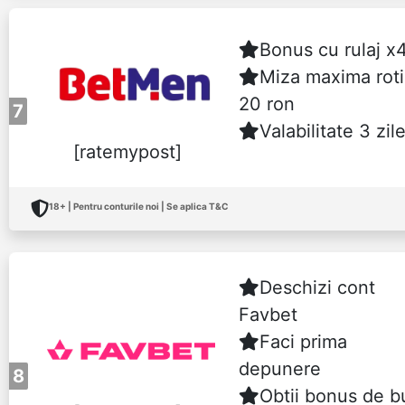
Bonus cu rulaj x
Miza maxima roti
20 ron
7
Valabilitate 3 zil
[ratemypost]
18+ | Pentru conturile noi | Se aplica T&C
Deschizi cont
Favbet
Faci prima
depunere
8
Obtii bonus de b