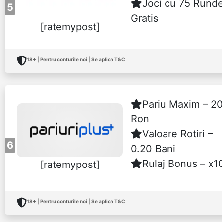
Joci cu 75 Rund
5
Gratis
[ratemypost]
18+ | Pentru conturile noi | Se aplica T&C
Pariu Maxim – 2
Ron
Valoare Rotiri –
6
0.20 Bani
Rulaj Bonus – x1
[ratemypost]
18+ | Pentru conturile noi | Se aplica T&C