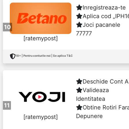
Inregistreaza-te
Aplica cod „IPH1
Joci pacanele
10
77777
[ratemypost]
18+ | Pentru conturile noi | Se aplica T&C
Deschide Cont Ai
Valideaza
Identitatea
11
Obtine Rotiri Far
Depunere
[ratemypost]