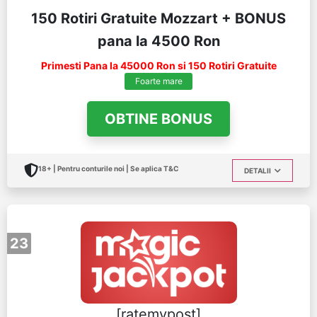
150 Rotiri Gratuite Mozzart + BONUS
pana la 4500 Ron
Primesti Pana la 45000 Ron si 150 Rotiri Gratuite
Foarte mare
OBTINE BONUS
18+ | Pentru conturile noi | Se aplica T&C
DETALII
23
[ratemypost]