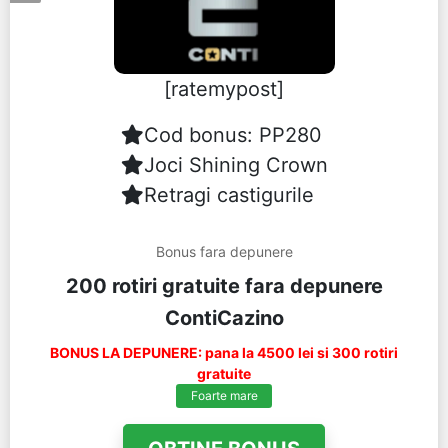
[ratemypost]
Cod bonus: PP280
Joci Shining Crown
Retragi castigurile
Bonus fara depunere
200 rotiri gratuite fara depunere
ContiCazino
BONUS LA DEPUNERE: pana la 4500 lei si 300 rotiri
gratuite
Foarte mare