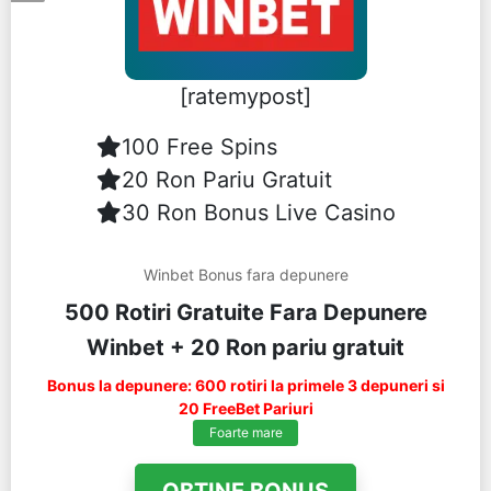
[ratemypost]
100 Free Spins
20 Ron Pariu Gratuit
30 Ron Bonus Live Casino
Winbet Bonus fara depunere
500 Rotiri Gratuite Fara Depunere
Winbet + 20 Ron pariu gratuit
Bonus la depunere: 600 rotiri la primele 3 depuneri si
20 FreeBet Pariuri
Foarte mare
OBTINE BONUS