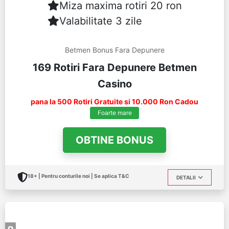
Miza maxima rotiri 20 ron
Valabilitate 3 zile
Betmen Bonus Fara Depunere
169 Rotiri Fara Depunere Betmen
Casino
pana la 500 Rotiri Gratuite si 10.000 Ron Cadou
Foarte mare
OBTINE BONUS
18+ | Pentru conturile noi | Se aplica T&C
DETALII