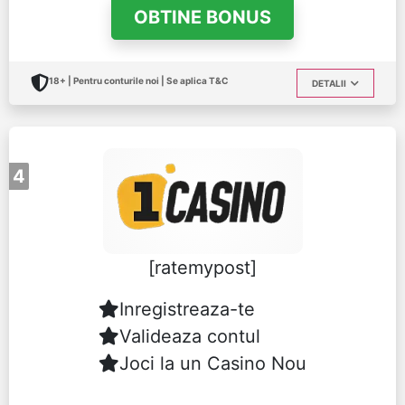
OBTINE BONUS
18+ | Pentru conturile noi | Se aplica T&C
DETALII
4
[ratemypost]
Inregistreaza-te
Valideaza contul
Joci la un Casino Nou