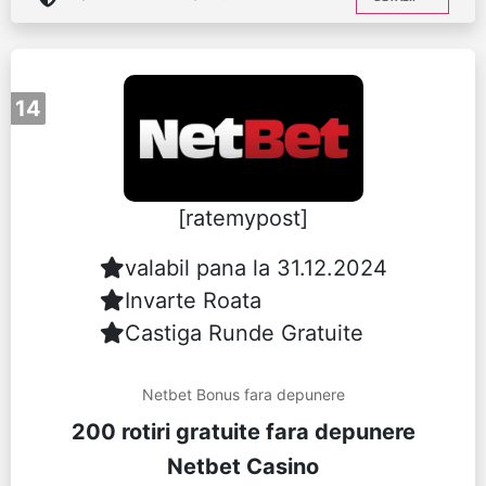
14
[ratemypost]
valabil pana la 31.12.2024
Invarte Roata
Castiga Runde Gratuite
Netbet Bonus fara depunere
200 rotiri gratuite fara depunere
Netbet Casino