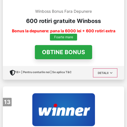
Winboss Bonus Fara Depunere
600 rotiri gratuite Winboss
Bonus la depunere: pana la 6000 lei + 600 rotiri extra
Foarte mare
OBTINE BONUS
18+ | Pentru conturile noi | Se aplica T&C
DETALII
13