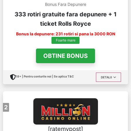
Bonus Fara Depunere
333 rotiri gratuite fara depunere + 1
ticket Rolls Royce
Bonus la depunere: 231 rotiri si pana la 3000 RON
Foarte mare
OBTINE BONUS
18+ | Pentru conturile noi | Se aplica T&C
DETALII
2
[ratemypost]