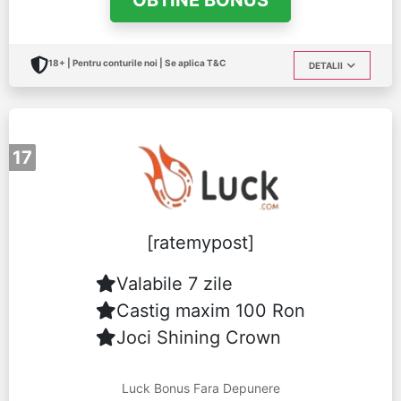
18+ | Pentru conturile noi | Se aplica T&C
DETALII
17
[ratemypost]
Valabile 7 zile
Castig maxim 100 Ron
Joci Shining Crown
Luck Bonus Fara Depunere