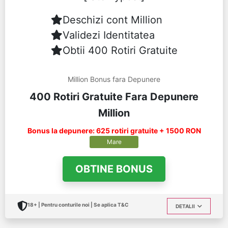
Deschizi cont Million
Validezi Identitatea
Obtii 400 Rotiri Gratuite
Million Bonus fara Depunere
400 Rotiri Gratuite Fara Depunere
Million
Bonus la depunere: 625 rotiri gratuite + 1500 RON
Mare
OBTINE BONUS
18+ | Pentru conturile noi | Se aplica T&C
DETALII