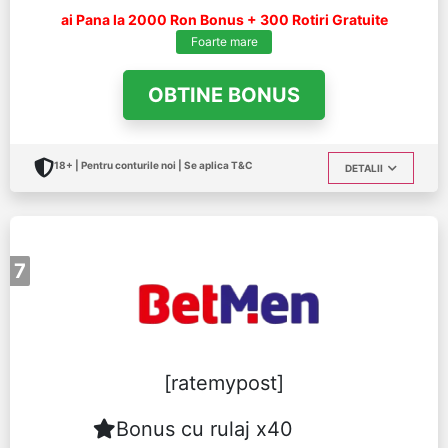
ai Pana la 2000 Ron Bonus + 300 Rotiri Gratuite
Foarte mare
OBTINE BONUS
18+ | Pentru conturile noi | Se aplica T&C
DETALII
7
[ratemypost]
Bonus cu rulaj x40