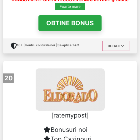
Foarte mare
OBTINE BONUS
18+ | Pentru conturile noi | Se aplica T&C
DETALII
20
[ratemypost]
Bonusuri noi
Top Cazinouri