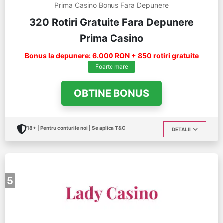
Prima Casino Bonus Fara Depunere
320 Rotiri Gratuite Fara Depunere
Prima Casino
Bonus la depunere: 6.000 RON + 850 rotiri gratuite
Foarte mare
OBTINE BONUS
18+ | Pentru conturile noi | Se aplica T&C
DETALII
5