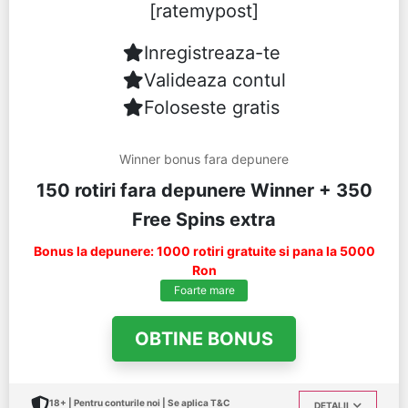
[ratemypost]
Inregistreaza-te
Valideaza contul
Foloseste gratis
Winner bonus fara depunere
150 rotiri fara depunere Winner + 350
Free Spins extra
Bonus la depunere: 1000 rotiri gratuite si pana la 5000
Ron
Foarte mare
OBTINE BONUS
18+ | Pentru conturile noi | Se aplica T&C
DETALII