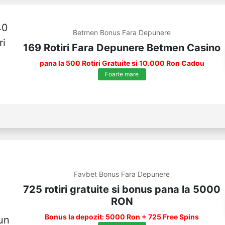
40
Betmen Bonus Fara Depunere
ri
169 Rotiri Fara Depunere Betmen Casino
pana la 500 Rotiri Gratuite si 10.000 Ron Cadou
e
Foarte mare
Favbet Bonus Fara Depunere
725 rotiri gratuite si bonus pana la 5000
RON
Bonus la depozit: 5000 Ron + 725 Free Spins
un