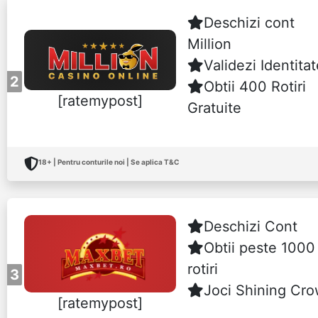
Deschizi cont
Million
Validezi Identita
2
Obtii 400 Rotiri
[ratemypost]
Gratuite
18+ | Pentru conturile noi | Se aplica T&C
Deschizi Cont
Obtii peste 1000
rotiri
3
Joci Shining Cr
[ratemypost]