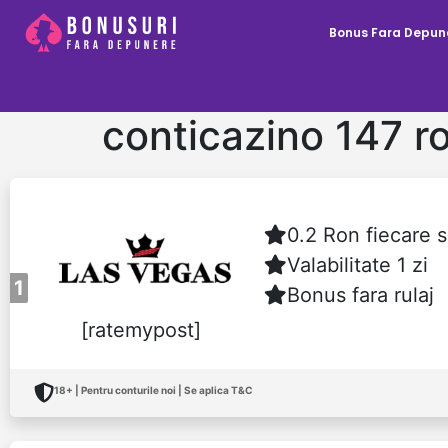
Bonus Fara Depun
conticazino 147 rot
0.2 Ron fiecare s
Valabilitate 1 zi
1
Bonus fara rulaj
[ratemypost]
18+ | Pentru conturile noi | Se aplica T&C