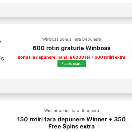
Winboss Bonus Fara Depunere
s
600 rotiri gratuite Winboss
Bonus la depunere: pana la 6000 lei + 600 rotiri extra
is
Foarte mare
Winner bonus fara depunere
150 rotiri fara depunere Winner + 350
Free Spins extra