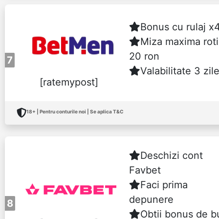
Bonus cu rulaj x
Miza maxima roti
20 ron
7
Valabilitate 3 zil
[ratemypost]
18+ | Pentru conturile noi | Se aplica T&C
Deschizi cont
Favbet
Faci prima
depunere
8
Obtii bonus de b