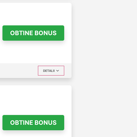
OBTINE BONUS
DETALII
OBTINE BONUS