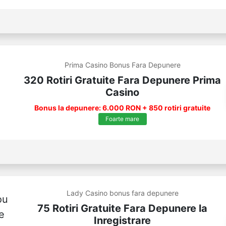
Prima Casino Bonus Fara Depunere
320 Rotiri Gratuite Fara Depunere Prima
Casino
o
Bonus la depunere: 6.000 RON + 850 rotiri gratuite
Foarte mare
Lady Casino bonus fara depunere
ou
75 Rotiri Gratuite Fara Depunere la
e
Inregistrare