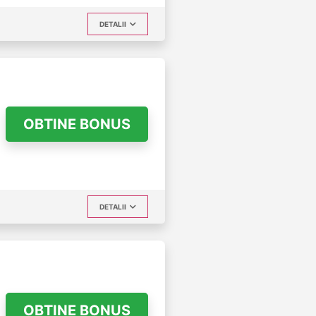
DETALII
OBTINE BONUS
DETALII
OBTINE BONUS