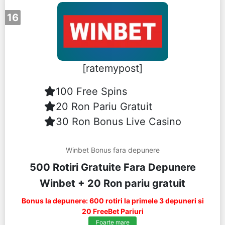
16
[ratemypost]
100 Free Spins
20 Ron Pariu Gratuit
30 Ron Bonus Live Casino
Winbet Bonus fara depunere
500 Rotiri Gratuite Fara Depunere
Winbet + 20 Ron pariu gratuit
Bonus la depunere: 600 rotiri la primele 3 depuneri si
20 FreeBet Pariuri
Foarte mare