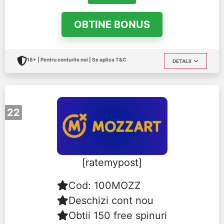
OBTINE BONUS
18+ | Pentru conturile noi | Se aplica T&C
DETALII
22
[ratemypost]
Cod: 100MOZZ
Deschizi cont nou
Obtii 150 free spinuri