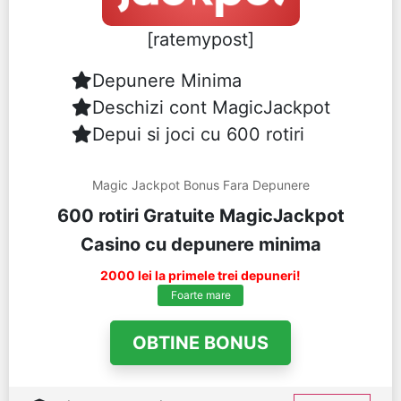
[ratemypost]
Depunere Minima
Deschizi cont MagicJackpot
Depui si joci cu 600 rotiri
Magic Jackpot Bonus Fara Depunere
600 rotiri Gratuite MagicJackpot
Casino cu depunere minima
2000 lei la primele trei depuneri!
Foarte mare
OBTINE BONUS