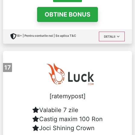
OBTINE BONUS
18+ | Pentru conturile noi | Se aplica T&C
DETALII
17
[ratemypost]
Valabile 7 zile
Castig maxim 100 Ron
Joci Shining Crown