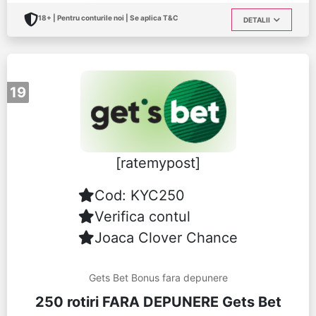
18+ | Pentru conturile noi | Se aplica T&C
DETALII
19
[ratemypost]
Cod: KYC250
Verifica contul
Joaca Clover Chance
Gets Bet Bonus fara depunere
250 rotiri FARA DEPUNERE Gets Bet