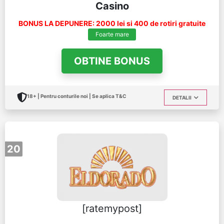
Casino
BONUS LA DEPUNERE: 2000 lei si 400 de rotiri gratuite
Foarte mare
OBTINE BONUS
18+ | Pentru conturile noi | Se aplica T&C
DETALII
20
[ratemypost]