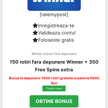
[ratemypost]
Inregistreaza-te
Valideaza contul
Foloseste gratis
Winner bonus fara depunere
150 rotiri fara depunere Winner + 350
Free Spins extra
Bonus la depunere: 1000 rotiri gratuite si pana la 5000
Ron
Foarte mare
OBTINE BONUS