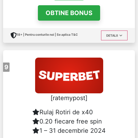
OBTINE BONUS
18+ | Pentru conturile noi | Se aplica T&C
DETALII
9
[ratemypost]
Rulaj Rotiri de x40
0.20 fiecare free spin
1 – 31 decembrie 2024