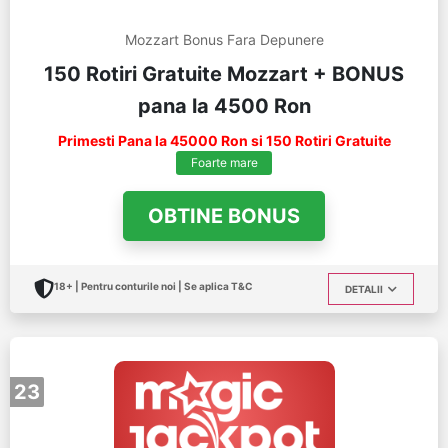
Mozzart Bonus Fara Depunere
150 Rotiri Gratuite Mozzart + BONUS
pana la 4500 Ron
Primesti Pana la 45000 Ron si 150 Rotiri Gratuite
Foarte mare
OBTINE BONUS
18+ | Pentru conturile noi | Se aplica T&C
DETALII
23