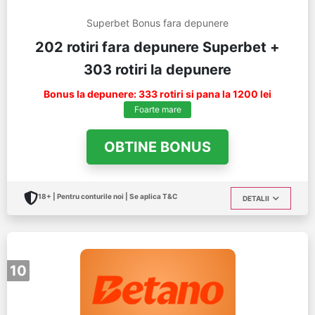
Superbet Bonus fara depunere
202 rotiri fara depunere Superbet +
303 rotiri la depunere
Bonus la depunere: 333 rotiri si pana la 1200 lei
Foarte mare
OBTINE BONUS
18+ | Pentru conturile noi | Se aplica T&C
DETALII
10