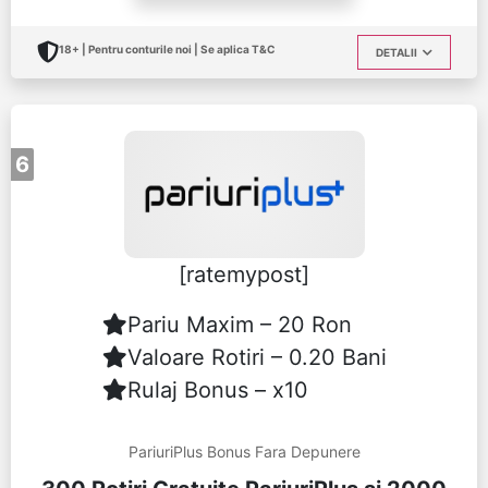
18+ | Pentru conturile noi | Se aplica T&C
DETALII
6
[ratemypost]
Pariu Maxim – 20 Ron
Valoare Rotiri – 0.20 Bani
Rulaj Bonus – x10
PariuriPlus Bonus Fara Depunere