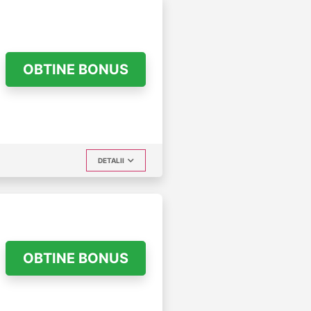
OBTINE BONUS
DETALII
OBTINE BONUS