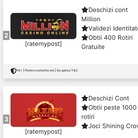
Deschizi cont
Million
Validezi Identita
2
Obtii 400 Rotiri
[ratemypost]
Gratuite
18+ | Pentru conturile noi | Se aplica T&C
Deschizi Cont
Obtii peste 1000
rotiri
3
Joci Shining Cr
[ratemypost]