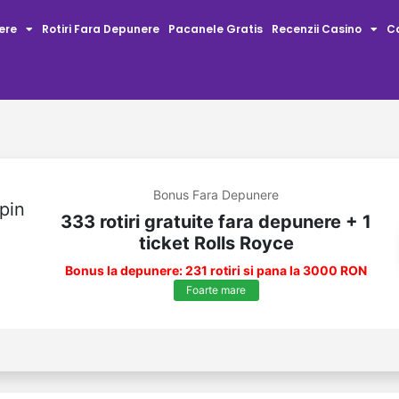
ere
Rotiri Fara Depunere
Pacanele Gratis
Recenzii Casino
Ca
Bonus Fara Depunere
pin
333 rotiri gratuite fara depunere + 1
ticket Rolls Royce
Bonus la depunere: 231 rotiri si pana la 3000 RON
Foarte mare