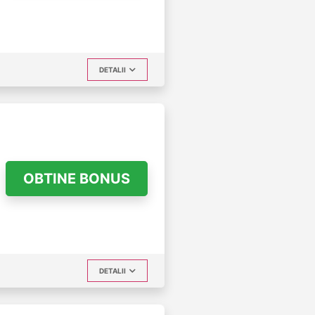
DETALII
OBTINE BONUS
DETALII