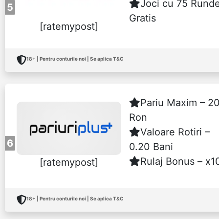
Joci cu 75 Rund
5
Gratis
[ratemypost]
18+ | Pentru conturile noi | Se aplica T&C
Pariu Maxim – 2
Ron
Valoare Rotiri –
6
0.20 Bani
Rulaj Bonus – x1
[ratemypost]
18+ | Pentru conturile noi | Se aplica T&C