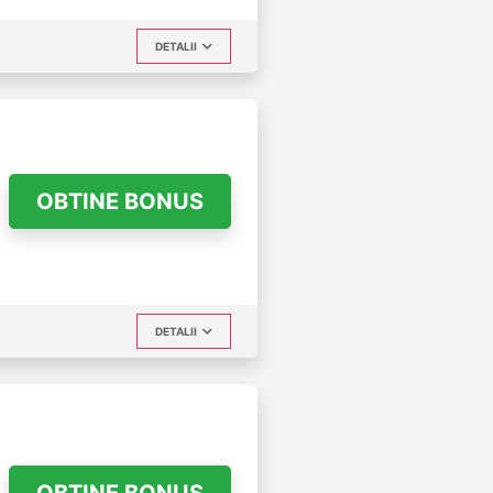
DETALII
OBTINE BONUS
DETALII
OBTINE BONUS