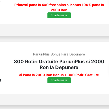
e
Primesti pana la 400 free spins si bonus 100% pana la
2500 Ron
Foarte mare
0
PariuriPlus Bonus Fara Depunere
300 Rotiri Gratuite PariuriPlus si 2000
Ron la Depunere
ai Pana la 2000 Ron Bonus + 300 Rotiri Gratuite
0
Foarte mare