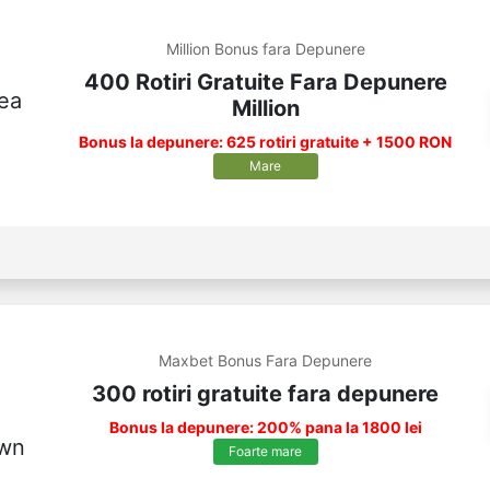
Million Bonus fara Depunere
400 Rotiri Gratuite Fara Depunere
tea
Million
Bonus la depunere: 625 rotiri gratuite + 1500 RON
Mare
Maxbet Bonus Fara Depunere
300 rotiri gratuite fara depunere
Bonus la depunere: 200% pana la 1800 lei
own
Foarte mare