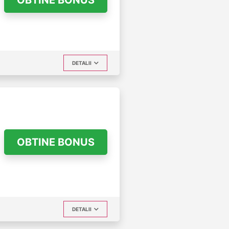
DETALII
OBTINE BONUS
DETALII