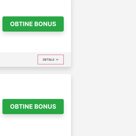
OBTINE BONUS
DETALII
OBTINE BONUS