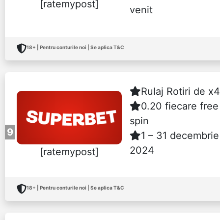
[ratemypost]
venit
18+ | Pentru conturile noi | Se aplica T&C
Rulaj Rotiri de x
0.20 fiecare free
spin
9
1 – 31 decembrie
2024
[ratemypost]
18+ | Pentru conturile noi | Se aplica T&C