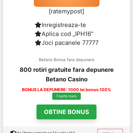
[ratemypost]
Inregistreaza-te
Aplica cod „IPH16”
Joci pacanele 77777
Betano Bonus fara depunere
800 rotiri gratuite fara depunere
Betano Casino
BONUS LA DEPUNERE: 1000 lei bonus 100%
Foarte mare
OBTINE BONUS
18+ | Pentru conturile noi | Se aplica T&C