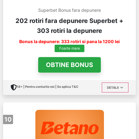
Superbet Bonus fara depunere
202 rotiri fara depunere Superbet +
303 rotiri la depunere
Bonus la depunere: 333 rotiri si pana la 1200 lei
Foarte mare
OBTINE BONUS
18+ | Pentru conturile noi | Se aplica T&C
DETALII
10