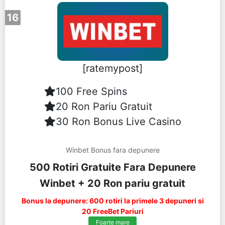
16
[ratemypost]
100 Free Spins
20 Ron Pariu Gratuit
30 Ron Bonus Live Casino
Winbet Bonus fara depunere
500 Rotiri Gratuite Fara Depunere
Winbet + 20 Ron pariu gratuit
Bonus la depunere: 600 rotiri la primele 3 depuneri si
20 FreeBet Pariuri
Foarte mare