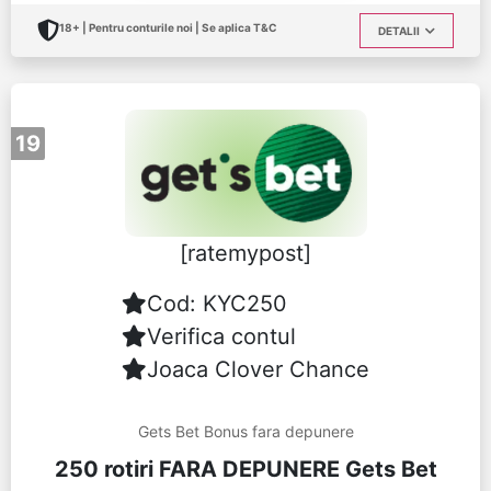
18+ | Pentru conturile noi | Se aplica T&C
DETALII
19
[ratemypost]
Cod: KYC250
Verifica contul
Joaca Clover Chance
Gets Bet Bonus fara depunere
250 rotiri FARA DEPUNERE Gets Bet