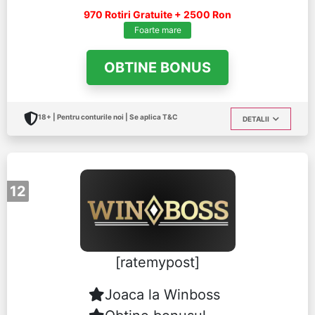
970 Rotiri Gratuite + 2500 Ron
Foarte mare
OBTINE BONUS
18+ | Pentru conturile noi | Se aplica T&C
DETALII
12
[ratemypost]
Joaca la Winboss