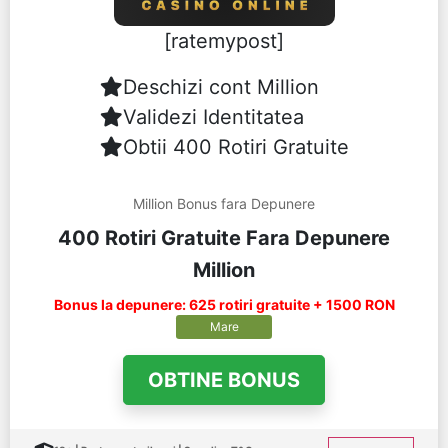
[ratemypost]
Deschizi cont Million
Validezi Identitatea
Obtii 400 Rotiri Gratuite
Million Bonus fara Depunere
400 Rotiri Gratuite Fara Depunere
Million
Bonus la depunere: 625 rotiri gratuite + 1500 RON
Mare
OBTINE BONUS