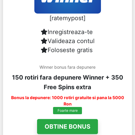
[ratemypost]
Inregistreaza-te
Valideaza contul
Foloseste gratis
Winner bonus fara depunere
150 rotiri fara depunere Winner + 350
Free Spins extra
Bonus la depunere: 1000 rotiri gratuite si pana la 5000
Ron
Foarte mare
OBTINE BONUS