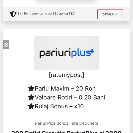
18+ | Pentru conturile noi | Se aplica T&C
DETALII
6
[ratemypost]
Pariu Maxim – 20 Ron
Valoare Rotiri – 0.20 Bani
Rulaj Bonus – x10
PariuriPlus Bonus Fara Depunere