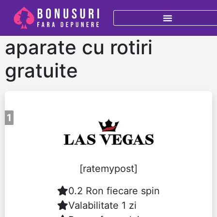
aparate cu rotiri
gratuite
1
[ratemypost]
0.2 Ron fiecare spin
Valabilitate 1 zi