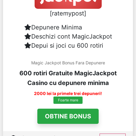
[ratemypost]
Depunere Minima
Deschizi cont MagicJackpot
Depui si joci cu 600 rotiri
Magic Jackpot Bonus Fara Depunere
600 rotiri Gratuite MagicJackpot
Casino cu depunere minima
2000 lei la primele trei depuneri!
Foarte mare
OBTINE BONUS