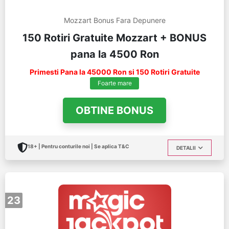
Mozzart Bonus Fara Depunere
150 Rotiri Gratuite Mozzart + BONUS
pana la 4500 Ron
Primesti Pana la 45000 Ron si 150 Rotiri Gratuite
Foarte mare
OBTINE BONUS
18+ | Pentru conturile noi | Se aplica T&C
DETALII
23