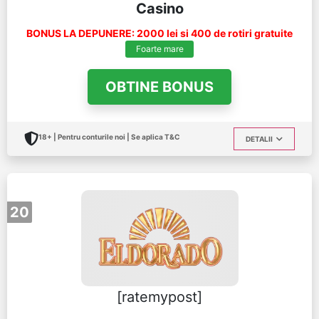
Casino
BONUS LA DEPUNERE: 2000 lei si 400 de rotiri gratuite
Foarte mare
OBTINE BONUS
18+ | Pentru conturile noi | Se aplica T&C
DETALII
20
[ratemypost]