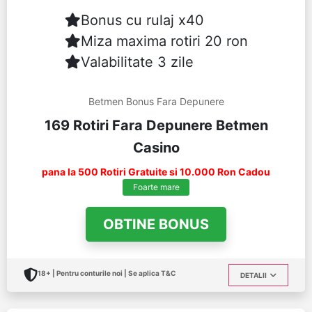
Bonus cu rulaj x40
Miza maxima rotiri 20 ron
Valabilitate 3 zile
Betmen Bonus Fara Depunere
169 Rotiri Fara Depunere Betmen
Casino
pana la 500 Rotiri Gratuite si 10.000 Ron Cadou
Foarte mare
OBTINE BONUS
18+ | Pentru conturile noi | Se aplica T&C
DETALII