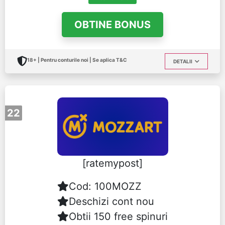
OBTINE BONUS
18+ | Pentru conturile noi | Se aplica T&C
DETALII
22
[ratemypost]
Cod: 100MOZZ
Deschizi cont nou
Obtii 150 free spinuri