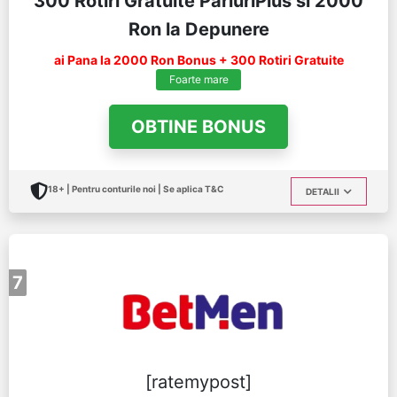
300 Rotiri Gratuite PariuriPlus si 2000
Ron la Depunere
ai Pana la 2000 Ron Bonus + 300 Rotiri Gratuite
Foarte mare
OBTINE BONUS
18+ | Pentru conturile noi | Se aplica T&C
DETALII
7
[ratemypost]