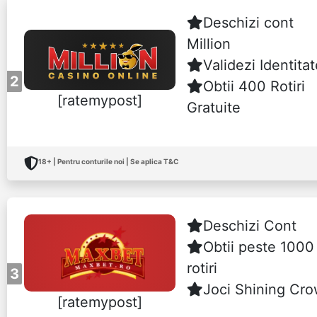
Deschizi cont
Million
Validezi Identita
2
Obtii 400 Rotiri
[ratemypost]
Gratuite
18+ | Pentru conturile noi | Se aplica T&C
Deschizi Cont
Obtii peste 1000
rotiri
3
Joci Shining Cr
[ratemypost]