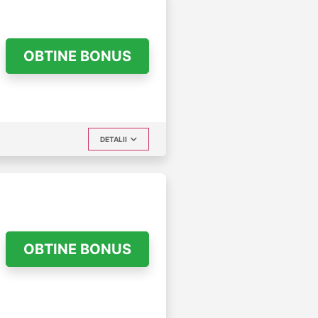
OBTINE BONUS
DETALII
OBTINE BONUS