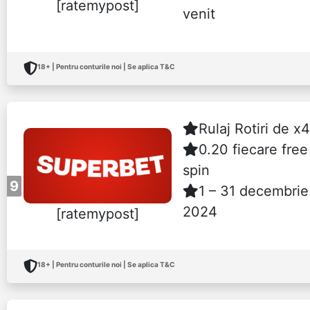
[ratemypost]
venit
18+ | Pentru conturile noi | Se aplica T&C
Rulaj Rotiri de x
0.20 fiecare free
spin
9
1 – 31 decembrie
2024
[ratemypost]
18+ | Pentru conturile noi | Se aplica T&C