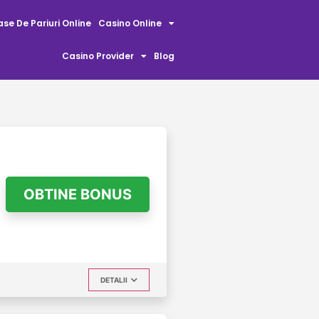
se De Pariuri Online
Casino Online
Casino Provider
Blog
OBTINE BONUS
DETALII