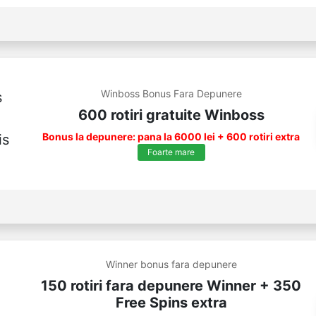
Winboss Bonus Fara Depunere
s
600 rotiri gratuite Winboss
Bonus la depunere: pana la 6000 lei + 600 rotiri extra
is
Foarte mare
Winner bonus fara depunere
150 rotiri fara depunere Winner + 350
Free Spins extra