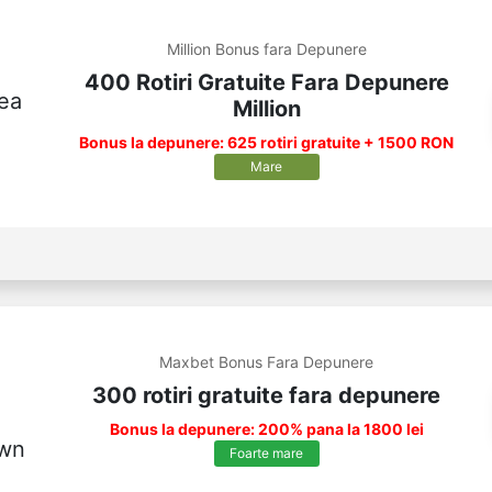
Million Bonus fara Depunere
400 Rotiri Gratuite Fara Depunere
tea
Million
Bonus la depunere: 625 rotiri gratuite + 1500 RON
Mare
Maxbet Bonus Fara Depunere
300 rotiri gratuite fara depunere
Bonus la depunere: 200% pana la 1800 lei
own
Foarte mare