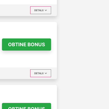
DETALII
OBTINE BONUS
DETALII
OBTINE BONUS