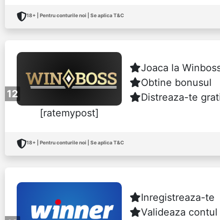
18+ | Pentru conturile noi | Se aplica T&C
Joaca la Winbos
Obtine bonusul
12
Distreaza-te grat
[ratemypost]
18+ | Pentru conturile noi | Se aplica T&C
Inregistreaza-te
Valideaza contul