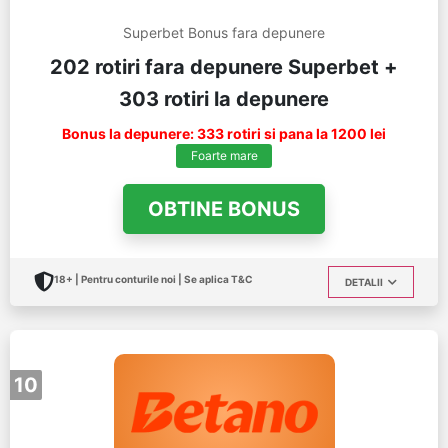
Superbet Bonus fara depunere
202 rotiri fara depunere Superbet +
303 rotiri la depunere
Bonus la depunere: 333 rotiri si pana la 1200 lei
Foarte mare
OBTINE BONUS
18+ | Pentru conturile noi | Se aplica T&C
DETALII
10