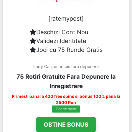
[ratemypost]
Deschizi Cont Nou
Validezi Identitate
Joci cu 75 Runde Gratis
Lady Casino bonus fara depunere
75 Rotiri Gratuite Fara Depunere la
Inregistrare
Primesti pana la 400 free spins si bonus 100% pana la
2500 Ron
Foarte mare
OBTINE BONUS