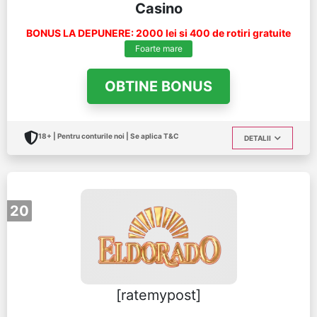
Casino
BONUS LA DEPUNERE: 2000 lei si 400 de rotiri gratuite
Foarte mare
OBTINE BONUS
18+ | Pentru conturile noi | Se aplica T&C
DETALII
20
[ratemypost]