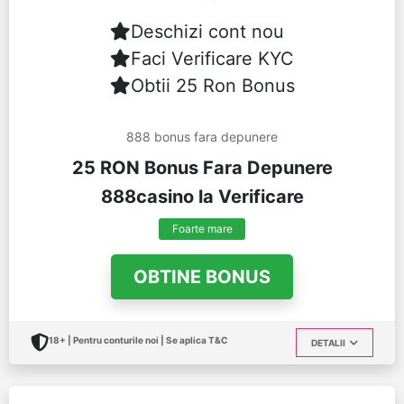
Deschizi cont nou
Faci Verificare KYC
Obtii 25 Ron Bonus
888 bonus fara depunere
25 RON Bonus Fara Depunere
888casino la Verificare
Foarte mare
OBTINE BONUS
18+ | Pentru conturile noi | Se aplica T&C
DETALII