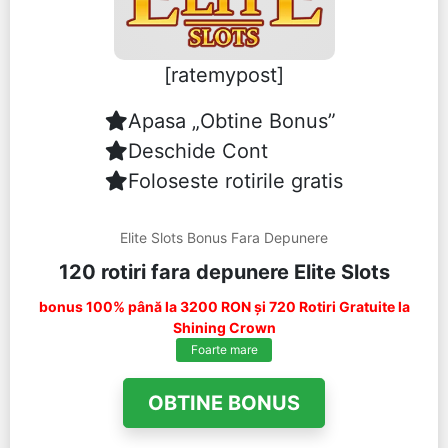
[ratemypost]
Apasa „Obtine Bonus”
Deschide Cont
Foloseste rotirile gratis
Elite Slots Bonus Fara Depunere
120 rotiri fara depunere Elite Slots
bonus 100% până la 3200 RON și 720 Rotiri Gratuite la
Shining Crown
Foarte mare
OBTINE BONUS