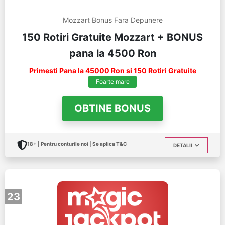
Mozzart Bonus Fara Depunere
150 Rotiri Gratuite Mozzart + BONUS
pana la 4500 Ron
Primesti Pana la 45000 Ron si 150 Rotiri Gratuite
Foarte mare
OBTINE BONUS
18+ | Pentru conturile noi | Se aplica T&C
DETALII
23