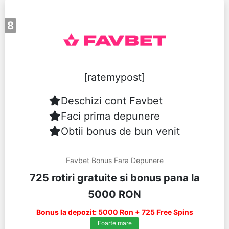
8
[ratemypost]
Deschizi cont Favbet
Faci prima depunere
Obtii bonus de bun venit
Favbet Bonus Fara Depunere
725 rotiri gratuite si bonus pana la
5000 RON
Bonus la depozit: 5000 Ron + 725 Free Spins
Foarte mare