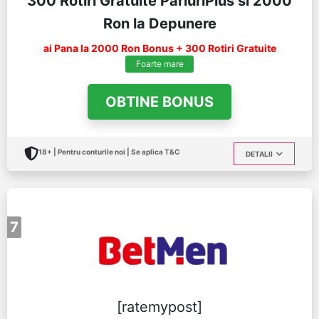
300 Rotiri Gratuite PariuriPlus si 2000
Ron la Depunere
ai Pana la 2000 Ron Bonus + 300 Rotiri Gratuite
Foarte mare
OBTINE BONUS
18+ | Pentru conturile noi | Se aplica T&C
DETALII
7
[ratemypost]