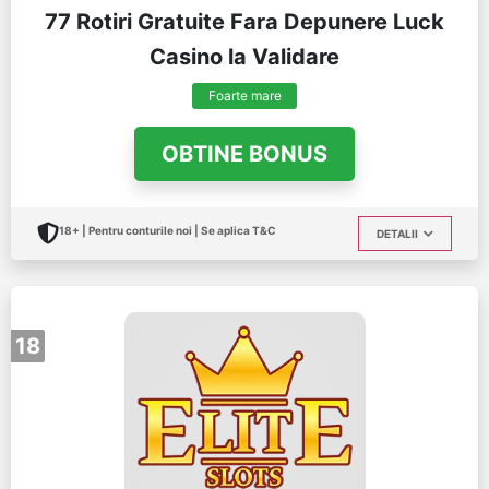
77 Rotiri Gratuite Fara Depunere Luck
Casino la Validare
Foarte mare
OBTINE BONUS
18+ | Pentru conturile noi | Se aplica T&C
DETALII
18