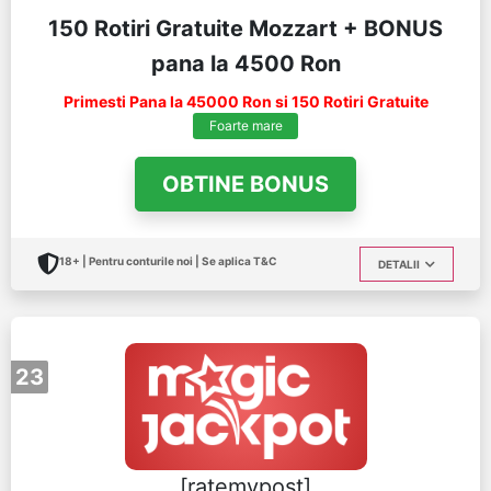
150 Rotiri Gratuite Mozzart + BONUS
pana la 4500 Ron
Primesti Pana la 45000 Ron si 150 Rotiri Gratuite
Foarte mare
OBTINE BONUS
18+ | Pentru conturile noi | Se aplica T&C
DETALII
23
[ratemypost]