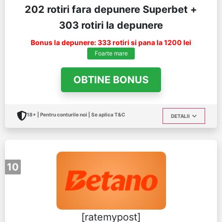
202 rotiri fara depunere Superbet +
303 rotiri la depunere
Bonus la depunere: 333 rotiri si pana la 1200 lei
Foarte mare
OBTINE BONUS
18+ | Pentru conturile noi | Se aplica T&C
DETALII
10
[ratemypost]