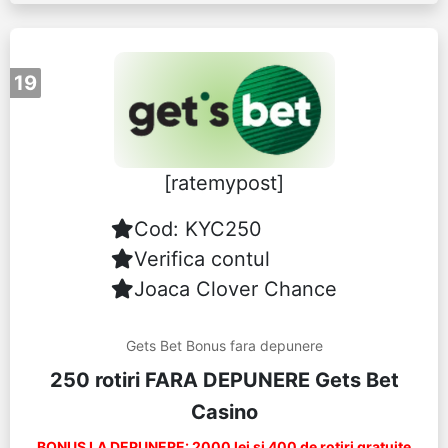
19
[ratemypost]
Cod: KYC250
Verifica contul
Joaca Clover Chance
Gets Bet Bonus fara depunere
250 rotiri FARA DEPUNERE Gets Bet
Casino
BONUS LA DEPUNERE: 2000 lei si 400 de rotiri gratuite