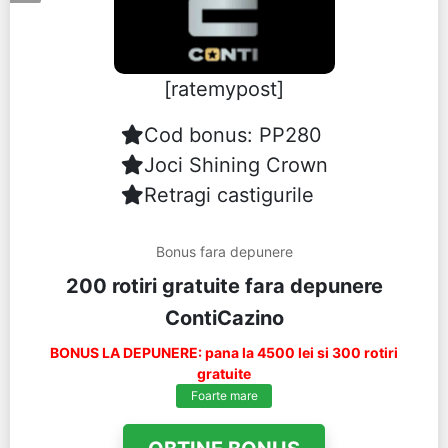
[ratemypost]
Cod bonus: PP280
Joci Shining Crown
Retragi castigurile
Bonus fara depunere
200 rotiri gratuite fara depunere
ContiCazino
BONUS LA DEPUNERE: pana la 4500 lei si 300 rotiri
gratuite
Foarte mare