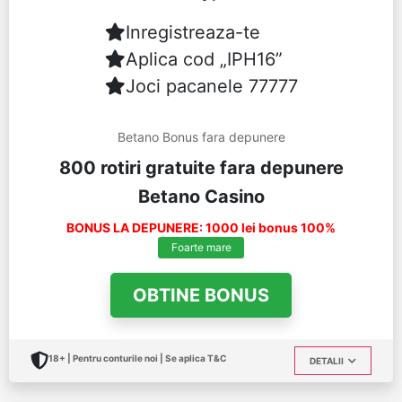
Inregistreaza-te
Aplica cod „IPH16”
Joci pacanele 77777
Betano Bonus fara depunere
800 rotiri gratuite fara depunere
Betano Casino
BONUS LA DEPUNERE: 1000 lei bonus 100%
Foarte mare
OBTINE BONUS
18+ | Pentru conturile noi | Se aplica T&C
DETALII