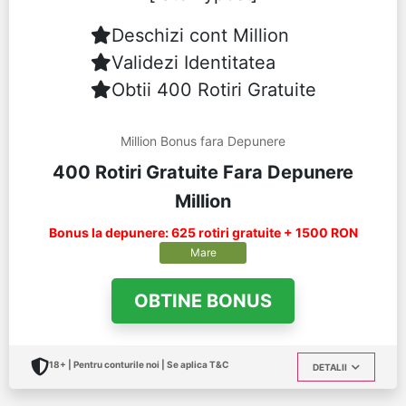
Deschizi cont Million
Validezi Identitatea
Obtii 400 Rotiri Gratuite
Million Bonus fara Depunere
400 Rotiri Gratuite Fara Depunere
Million
Bonus la depunere: 625 rotiri gratuite + 1500 RON
Mare
OBTINE BONUS
18+ | Pentru conturile noi | Se aplica T&C
DETALII