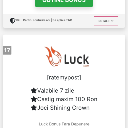
18+ | Pentru conturile noi | Se aplica T&C
DETALII
17
[ratemypost]
Valabile 7 zile
Castig maxim 100 Ron
Joci Shining Crown
Luck Bonus Fara Depunere