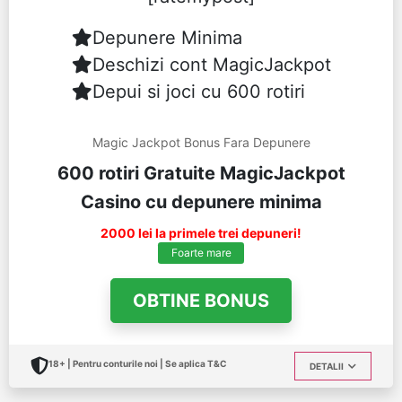
Depunere Minima
Deschizi cont MagicJackpot
Depui si joci cu 600 rotiri
Magic Jackpot Bonus Fara Depunere
600 rotiri Gratuite MagicJackpot
Casino cu depunere minima
2000 lei la primele trei depuneri!
Foarte mare
OBTINE BONUS
18+ | Pentru conturile noi | Se aplica T&C
DETALII