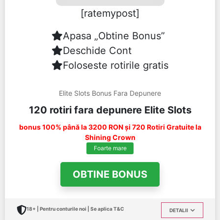
[ratemypost]
Apasa „Obtine Bonus”
Deschide Cont
Foloseste rotirile gratis
Elite Slots Bonus Fara Depunere
120 rotiri fara depunere Elite Slots
bonus 100% până la 3200 RON și 720 Rotiri Gratuite la
Shining Crown
Foarte mare
OBTINE BONUS
18+ | Pentru conturile noi | Se aplica T&C
DETALII