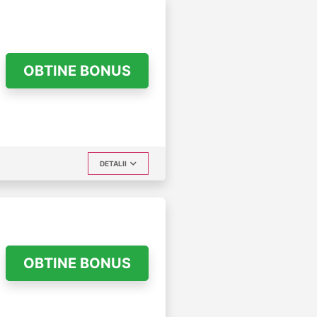
OBTINE BONUS
DETALII
OBTINE BONUS