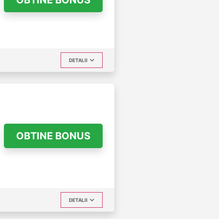
DETALII
OBTINE BONUS
DETALII