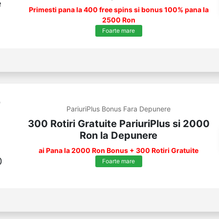
e
Primesti pana la 400 free spins si bonus 100% pana la
2500 Ron
Foarte mare
0
PariuriPlus Bonus Fara Depunere
300 Rotiri Gratuite PariuriPlus si 2000
Ron la Depunere
ai Pana la 2000 Ron Bonus + 300 Rotiri Gratuite
0
Foarte mare