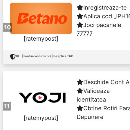
Inregistreaza-te
Aplica cod „IPH1
Joci pacanele
10
77777
[ratemypost]
18+ | Pentru conturile noi | Se aplica T&C
Deschide Cont Ai
Valideaza
Identitatea
11
Obtine Rotiri Far
Depunere
[ratemypost]