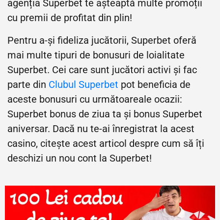
agenția Superbet te așteaptă multe promoții
cu premii de profitat din plin!
Pentru a-și fideliza jucătorii, Superbet oferă
mai multe tipuri de bonusuri de loialitate
Superbet. Cei care sunt jucători activi și fac
parte din
Clubul Superbet
pot beneficia de
aceste bonusuri cu următoareale ocazii:
Superbet bonus de ziua ta și bonus Superbet
aniversar. Dacă nu te-ai înregistrat la acest
casino, citește acest articol despre cum să îți
deschizi un nou cont la Superbet!