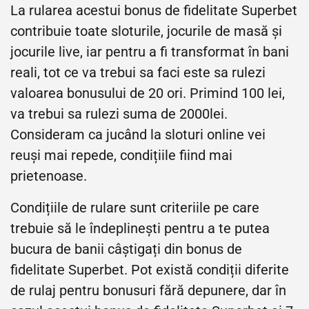
La rularea acestui bonus de fidelitate Superbet
contribuie toate sloturile, jocurile de masă și
jocurile live, iar pentru a fi transformat în bani
reali, tot ce va trebui sa faci este sa rulezi
valoarea bonusului de 20 ori. Primind 100 lei,
va trebui sa rulezi suma de 2000lei.
Consideram ca jucând la sloturi online vei
reuși mai repede, condițiile fiind mai
prietenoase.
Condițiile de rulare sunt criteriile pe care
trebuie să le îndeplinești pentru a te putea
bucura de banii câștigați din bonus de
fidelitate Superbet. Pot există condiții diferite
de rulaj pentru bonusuri fără depunere, dar în