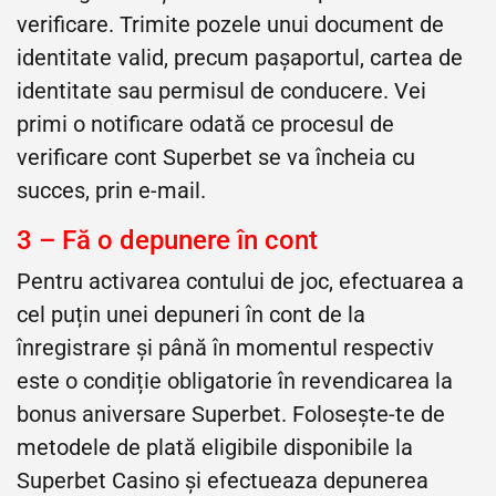
verificare. Trimite pozele unui document de
identitate valid, precum pașaportul, cartea de
identitate sau permisul de conducere. Vei
primi o notificare odată ce procesul de
verificare cont Superbet se va încheia cu
succes, prin e-mail.
3 – Fă o depunere în cont
Pentru activarea contului de joc, efectuarea a
cel puțin unei depuneri în cont de la
înregistrare și până în momentul respectiv
este o condiție obligatorie în revendicarea la
bonus aniversare Superbet. Folosește-te de
metodele de plată eligibile disponibile la
Superbet Casino și efectueaza depunerea