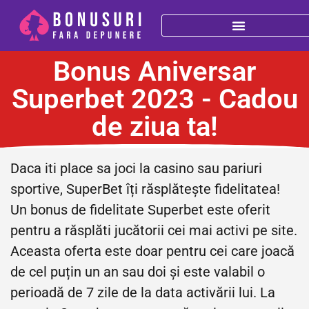
Bonus Aniversar
Superbet 2023 - Cadou
de ziua ta!
Daca iti place sa joci la casino sau pariuri
sportive, SuperBet îți răsplătește fidelitatea!
Un bonus de fidelitate Superbet este oferit
pentru a răsplăti jucătorii cei mai activi pe site.
Aceasta oferta este doar pentru cei care joacă
de cel puțin un an sau doi și este valabil o
perioadă de 7 zile de la data activării lui. La