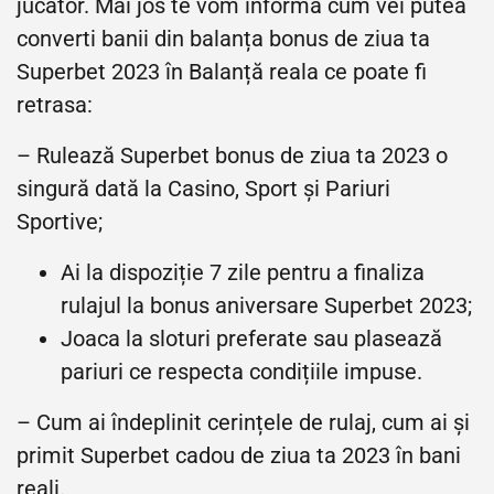
jucător. Mai jos te vom informa cum vei putea
converti banii din balanța bonus de ziua ta
Superbet 2023 în Balanță reala ce poate fi
retrasa:
– Rulează Superbet bonus de ziua ta 2023 o
singură dată la Casino, Sport și Pariuri
Sportive;
Ai la dispoziție 7 zile pentru a finaliza
rulajul la bonus aniversare Superbet 2023;
Joaca la sloturi preferate sau plasează
pariuri ce respecta condițiile impuse.
– Cum ai îndeplinit cerințele de rulaj, cum ai și
primit Superbet cadou de ziua ta 2023 în bani
reali.