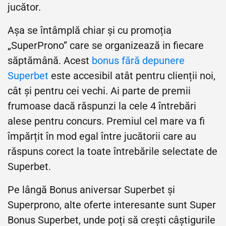
jucător.
Așa se întâmplă chiar și cu promoția
„SuperProno” care se organizează in fiecare
săptămână. Acest
bonus fără depunere
Superbet
este accesibil atât pentru clienții noi,
cât și pentru cei vechi. Ai parte de premii
frumoase dacă răspunzi la cele 4 întrebări
alese pentru concurs. Premiul cel mare va fi
împărțit în mod egal între jucătorii care au
răspuns corect la toate întrebările selectate de
Superbet.
Pe lângă Bonus aniversar Superbet și
Superprono, alte oferte interesante sunt Super
Bonus Superbet, unde poți să crești câștigurile