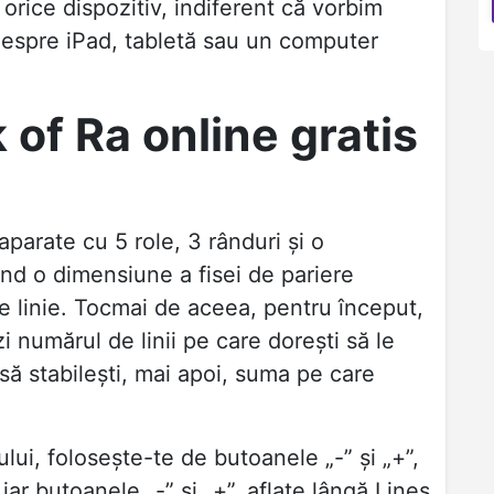
orice dispozitiv, indiferent că vorbim
espre iPad, tabletă sau un computer
 of Ra online gratis
aparate cu 5 role, 3 rânduri și o
rind o dimensiune a fisei de pariere
e linie. Tocmai de aceea, pentru început,
i numărul de linii pe care dorești să le
i să stabilești, mai apoi, suma pe care
ui, folosește-te de butoanele „-” și „+”,
 iar butoanele „-” și „+”, aflate lângă Lines