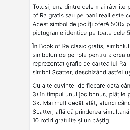
Totuși, una dintre cele mai râvnite
of Ra gratis sau pe bani reali este 
Acest simbol de joc îți oferă 500x p
pictograme identice pe toate cele 5
În Book of Ra clasic gratis, simbolu
simboluri de pe role pentru a crea 
reprezentat grafic de cartea lui Ra
simbol Scatter, deschizând astfel u
Cu alte cuvinte, de fiecare dată cân
3) în timpul unui joc bonus, plățile
3x. Mai mult decât atât, atunci câ
Scatter, află că prinderea simultană 
10 rotiri gratuite și un câștig.