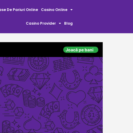
se De Pariuri Online
Casino Online
Casino Provider
Blog
Joacă pe bani