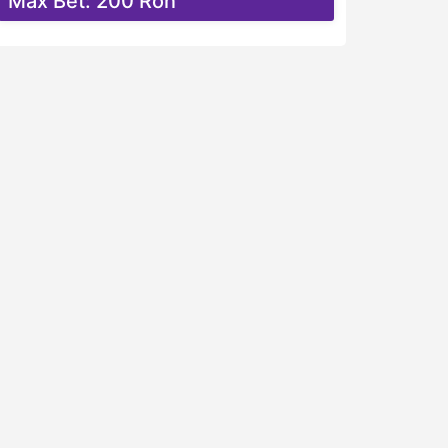
Max Bet: 200 Ron