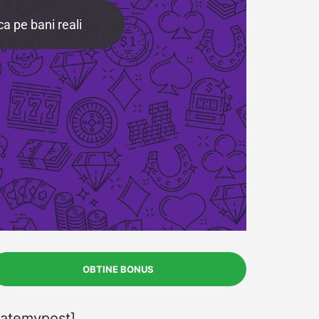
a pe bani reali
OBTINE BONUS
ratemypost]