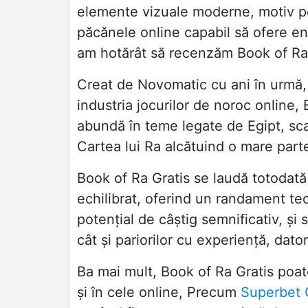
elemente vizuale moderne, motiv pe
păcănele online capabil să ofere ent
am hotărât să recenzăm Book of Ra 
Creat de Novomatic cu ani în urmă,
industria jocurilor de noroc online
abundă în teme legate de Egipt, scar
Cartea lui Ra alcătuind o mare parte 
Book of Ra Gratis se laudă totodat
echilibrat, oferind un randament te
potențial de câștig semnificativ, și 
cât și pariorilor cu experiență, dato
Ba mai mult, Book of Ra Gratis poate 
și în cele online, Precum
Superbet 