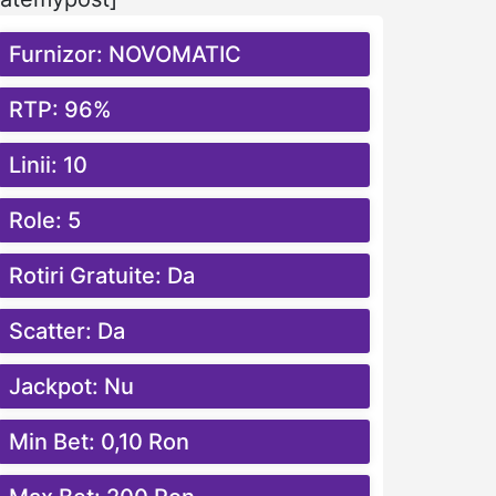
Furnizor: NOVOMATIC
RTP: 96%
Linii: 10
Role: 5
Rotiri Gratuite: Da
Scatter: Da
Jackpot: Nu
Min Bet: 0,10 Ron